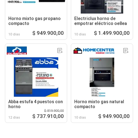
Horno mixto gas propano
Electriclux horno de
compacto
empotrar eléctrico oe8ea
$ 949.900,00
$ 1.499.900,00
10 días
10 días
Abba estufa 4 puestos con
Horno mixto gas natural
horno
compacto
$ 819.900,00
$ 737.910,00
$ 949.900,00
12 días
10 días