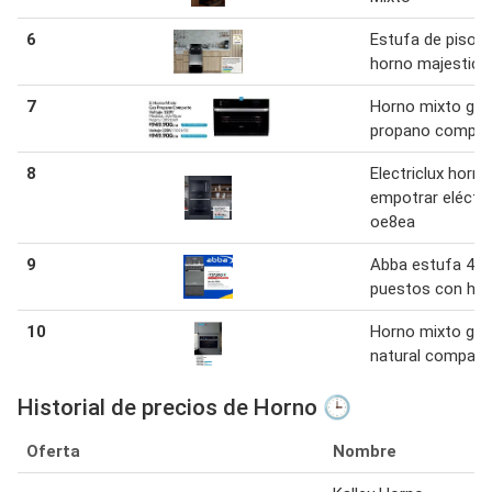
6
Estufa de piso 
horno majestic
7
Horno mixto gas
propano compa
8
Electriclux horno
empotrar eléctri
oe8ea
9
Abba estufa 4
puestos con ho
10
Horno mixto gas
natural compac
Historial de precios de Horno 🕒
Oferta
Nombre