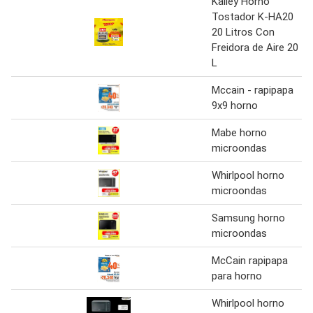
Kalley Horno
Tostador K-HA20
20 Litros Con
Freidora de Aire 20
L
Mccain - rapipapa
9x9 horno
Mabe horno
microondas
Whirlpool horno
microondas
Samsung horno
microondas
McCain rapipapa
para horno
Whirlpool horno