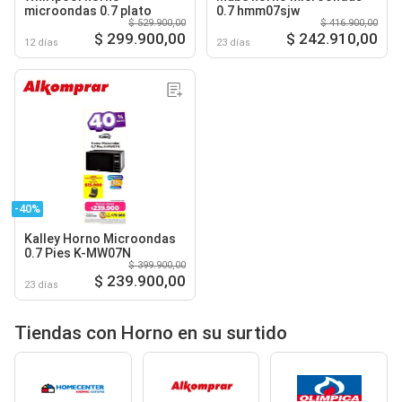
microondas 0.7 plato
0.7 hmm07sjw
$ 529.900,00
$ 416.900,00
$ 299.900,00
$ 242.910,00
12 días
23 días
-40%
Kalley Horno Microondas
0.7 Pies K-MW07N
$ 399.900,00
$ 239.900,00
23 días
Tiendas con Horno en su surtido