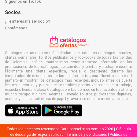
Síguenos en TikTok
Socios
¿Te interesaría ser socio?
Contáctanos
Catalogosofertas.com.co reúne diariamente todos los catálogos actuales,
ofertas semanales, folletos publicitarios y lookbooks de todas las tiendas
de Colombia, así te mantenemos completamente informado de las
promociones de los catálogos, descuentos y ofertas y podrás encontrar
fácilmente una oferta específica, rebaja o descuento durante las
temporadas de descuentos de las tiendas de tu zona. Nuestro sitio es el
primero en mostrar los catálogos más recientes, incluso antes de que te
lleguen al correo, y por supuesto también podrás verlos desde tu trabajo,
escuela o tienda. Coloca Catalogosofertas.com.co en tus favoritos y ahorra
mucho tiempo y dinero. Además, leyendo folletos publicitarios digitales,
contribuyes a reducir el uso de papel y favoreces nuestro medio ambiente.
Todos los derechos reservados Catalogosofertas.com.co 2026 |
Cláusula
de descargo de responsabilidad
|
Términos y condiciones
|
Política de