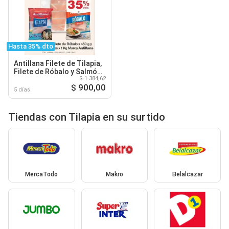
Hasta 35% dto
Antillana Filete de Tilapia,
Filete de Róbalo y Salmón
$ 1.384,62
en Porciones
$ 900,00
5 días
Tiendas con Tilapia en su surtido
MercaTodo
Makro
Belalcazar