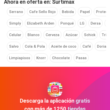
Ahora en oferta en: Surtimax
Serrano
Cafe Sello Rojo
Bebida
Papel
Protect
Simply
Elizabeth Arden
Ponqué
LG
Dersa
P
Celular
Blanco
Cerveza
Azúcar
Schick
Trip
Salvo
Cola & Pola
Aceite de coco
Café
Doria
Limpiapisos
Knorr
Chocolate
Pasas
Descarga la aplicación gratis
con más de 1250 tiendas