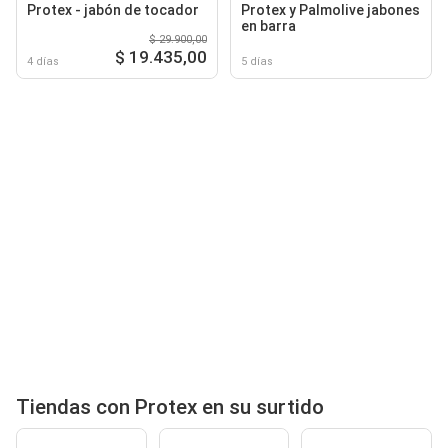
Protex - jabón de tocador
Protex y Palmolive jabones
en barra
$ 29.900,00
$ 19.435,00
4 días
5 días
Tiendas con Protex en su surtido