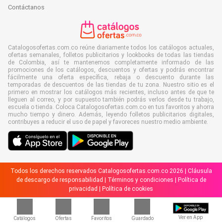
Contáctanos
Catalogosofertas.com.co reúne diariamente todos los catálogos actuales,
ofertas semanales, folletos publicitarios y lookbooks de todas las tiendas
de Colombia, así te mantenemos completamente informado de las
promociones de los catálogos, descuentos y ofertas y podrás encontrar
fácilmente una oferta específica, rebaja o descuento durante las
temporadas de descuentos de las tiendas de tu zona. Nuestro sitio es el
primero en mostrar los catálogos más recientes, incluso antes de que te
lleguen al correo, y por supuesto también podrás verlos desde tu trabajo,
escuela o tienda. Coloca Catalogosofertas.com.co en tus favoritos y ahorra
mucho tiempo y dinero. Además, leyendo folletos publicitarios digitales,
contribuyes a reducir el uso de papel y favoreces nuestro medio ambiente.
Todos los derechos reservados Catalogosofertas.com.co 2026 |
Cláusula
de descargo de responsabilidad
|
Términos y condiciones
|
Política de
privacidad
|
Política de cookies
Ver en App
Catálogos
Ofertas
Favoritos
Guardado