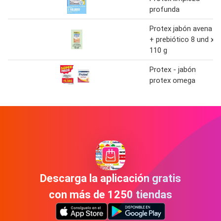
profunda
Protex jabón avena
+ prebiótico 8 und x
110 g
Protex - jabón
protex omega
Descarga la aplicación gratis
con más de 1250 tiendas