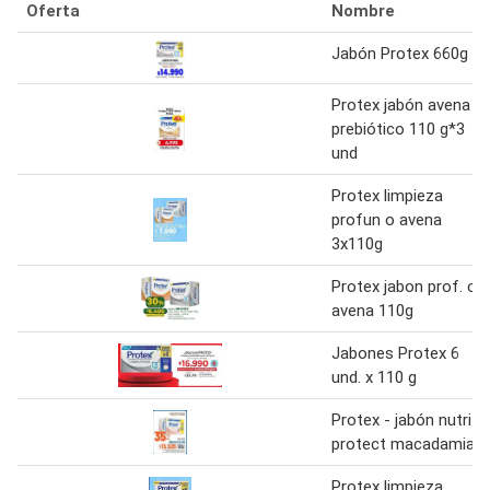
Oferta
Nombre
Jabón Protex 660g
Protex jabón avena
prebiótico 110 g*3
und
Protex limpieza
profun o avena
3x110g
Protex jabon prof. o
avena 110g
Jabones Protex 6
und. x 110 g
Protex - jabón nutri
protect macadamia
Protex limpieza