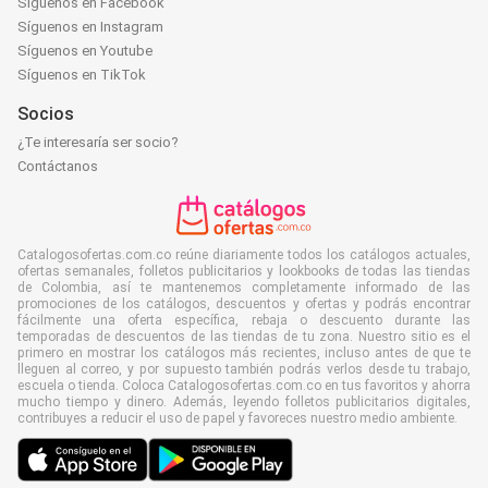
Síguenos en Facebook
Síguenos en Instagram
Síguenos en Youtube
Síguenos en TikTok
Socios
¿Te interesaría ser socio?
Contáctanos
Catalogosofertas.com.co reúne diariamente todos los catálogos actuales,
ofertas semanales, folletos publicitarios y lookbooks de todas las tiendas
de Colombia, así te mantenemos completamente informado de las
promociones de los catálogos, descuentos y ofertas y podrás encontrar
fácilmente una oferta específica, rebaja o descuento durante las
temporadas de descuentos de las tiendas de tu zona. Nuestro sitio es el
primero en mostrar los catálogos más recientes, incluso antes de que te
lleguen al correo, y por supuesto también podrás verlos desde tu trabajo,
escuela o tienda. Coloca Catalogosofertas.com.co en tus favoritos y ahorra
mucho tiempo y dinero. Además, leyendo folletos publicitarios digitales,
contribuyes a reducir el uso de papel y favoreces nuestro medio ambiente.