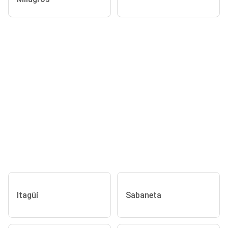
Itagüí
Sabaneta