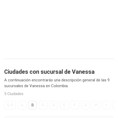
Ciudades con sucursal de Vanessa
A continuación encontrarás una descripción general de las 9
sucursales de Vanessa en Colombia.
5 Ciudades
0-9
A
B
C
D
E
F
G
H
I