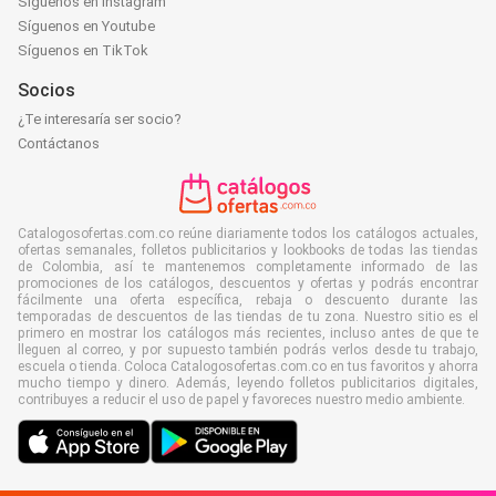
Síguenos en Instagram
Síguenos en Youtube
Síguenos en TikTok
Socios
¿Te interesaría ser socio?
Contáctanos
Catalogosofertas.com.co reúne diariamente todos los catálogos actuales,
ofertas semanales, folletos publicitarios y lookbooks de todas las tiendas
de Colombia, así te mantenemos completamente informado de las
promociones de los catálogos, descuentos y ofertas y podrás encontrar
fácilmente una oferta específica, rebaja o descuento durante las
temporadas de descuentos de las tiendas de tu zona. Nuestro sitio es el
primero en mostrar los catálogos más recientes, incluso antes de que te
lleguen al correo, y por supuesto también podrás verlos desde tu trabajo,
escuela o tienda. Coloca Catalogosofertas.com.co en tus favoritos y ahorra
mucho tiempo y dinero. Además, leyendo folletos publicitarios digitales,
contribuyes a reducir el uso de papel y favoreces nuestro medio ambiente.