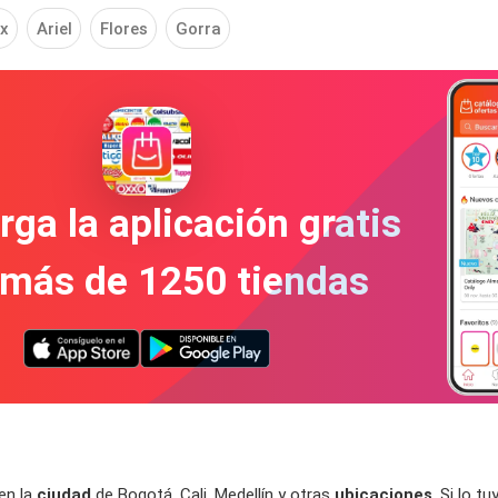
ix
Ariel
Flores
Gorra
ga la aplicación gratis
 más de 1250 tiendas
 en la
ciudad
de Bogotá, Cali, Medellín y otras
ubicaciones
. Si lo t