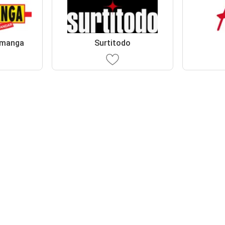
amanga
Surtitodo