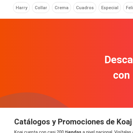
Harry
Collar
Crema
Cuadros
Especial
Fel
Descar
con
Catálogos y Promociones de Koaj
Koaj cuenta con casi 200
tiendas
a nivel nacional. Visítalas