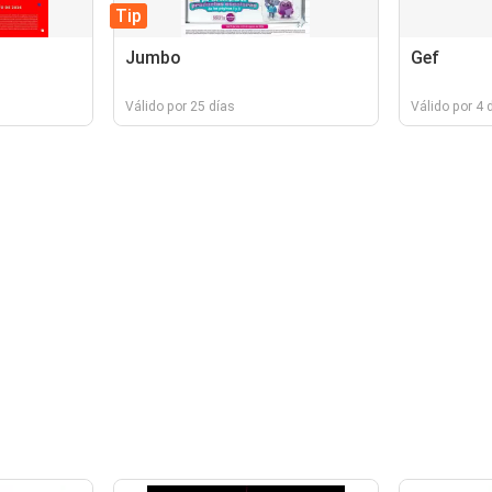
Tip
Jumbo
Gef
Válido por 25 días
Válido por 4 