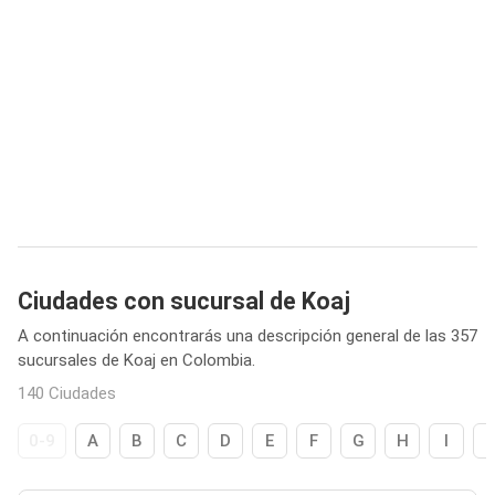
Ciudades con sucursal de Koaj
A continuación encontrarás una descripción general de las 357
sucursales de Koaj en Colombia.
140 Ciudades
0-9
A
B
C
D
E
F
G
H
I