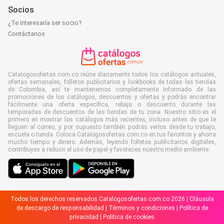
Socios
¿Te interesaría ser socio?
Contáctanos
Catalogosofertas.com.co reúne diariamente todos los catálogos actuales,
ofertas semanales, folletos publicitarios y lookbooks de todas las tiendas
de Colombia, así te mantenemos completamente informado de las
promociones de los catálogos, descuentos y ofertas y podrás encontrar
fácilmente una oferta específica, rebaja o descuento durante las
temporadas de descuentos de las tiendas de tu zona. Nuestro sitio es el
primero en mostrar los catálogos más recientes, incluso antes de que te
lleguen al correo, y por supuesto también podrás verlos desde tu trabajo,
escuela o tienda. Coloca Catalogosofertas.com.co en tus favoritos y ahorra
mucho tiempo y dinero. Además, leyendo folletos publicitarios digitales,
contribuyes a reducir el uso de papel y favoreces nuestro medio ambiente.
Todos los derechos reservados Catalogosofertas.com.co 2026 |
Cláusula
de descargo de responsabilidad
|
Términos y condiciones
|
Política de
privacidad
|
Política de cookies