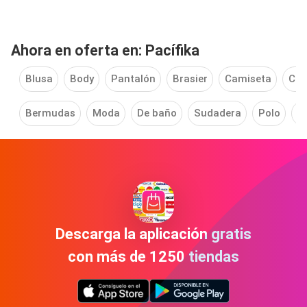
Ahora en oferta en: Pacífika
Blusa
Body
Pantalón
Brasier
Camiseta
Cam
Bermudas
Moda
De baño
Sudadera
Polo
P
Descarga la aplicación gratis
con más de 1250 tiendas