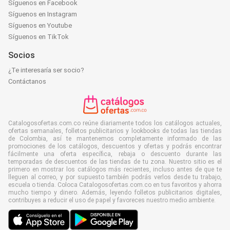
Síguenos en Facebook
Síguenos en Instagram
Síguenos en Youtube
Síguenos en TikTok
Socios
¿Te interesaría ser socio?
Contáctanos
Catalogosofertas.com.co reúne diariamente todos los catálogos actuales,
ofertas semanales, folletos publicitarios y lookbooks de todas las tiendas
de Colombia, así te mantenemos completamente informado de las
promociones de los catálogos, descuentos y ofertas y podrás encontrar
fácilmente una oferta específica, rebaja o descuento durante las
temporadas de descuentos de las tiendas de tu zona. Nuestro sitio es el
primero en mostrar los catálogos más recientes, incluso antes de que te
lleguen al correo, y por supuesto también podrás verlos desde tu trabajo,
escuela o tienda. Coloca Catalogosofertas.com.co en tus favoritos y ahorra
mucho tiempo y dinero. Además, leyendo folletos publicitarios digitales,
contribuyes a reducir el uso de papel y favoreces nuestro medio ambiente.