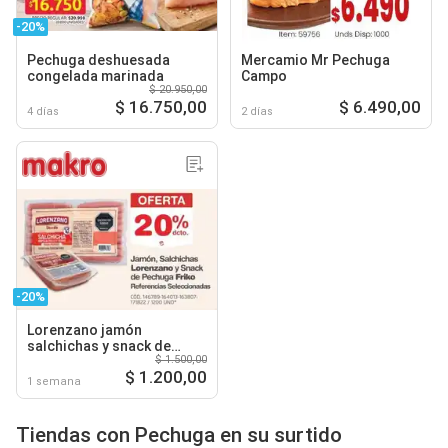
-20%
Pechuga deshuesada
Mercamio Mr Pechuga
congelada marinada
Campo
$ 20.950,00
$ 16.750,00
$ 6.490,00
4 días
2 días
-20%
Lorenzano jamón
salchichas y snack de
$ 1.500,00
pechuga friko
$ 1.200,00
1 semana
Tiendas con Pechuga en su surtido