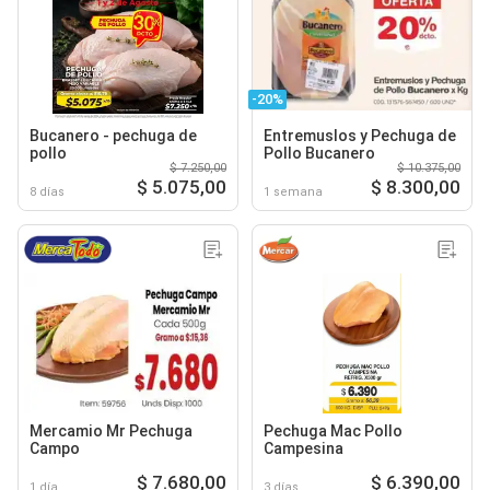
-20%
Bucanero - pechuga de
Entremuslos y Pechuga de
pollo
Pollo Bucanero
$ 7.250,00
$ 10.375,00
$ 5.075,00
$ 8.300,00
8 días
1 semana
Mercamio Mr Pechuga
Pechuga Mac Pollo
Campo
Campesina
$ 7.680,00
$ 6.390,00
1 día
3 días