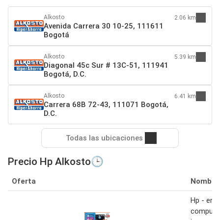
Alkosto
2.06 km
Avenida Carrera 30 10-25, 111611
Bogotá
Alkosto
5.39 km
Diagonal 45c Sur # 13C-51, 111941
Bogotá, D.C.
Alkosto
6.41 km
Carrera 68B 72-43, 111071 Bogotá,
D.C.
Todas las ubicaciones
Precio Hp Alkosto🕒
Oferta
Nombre
Hp - en
computa