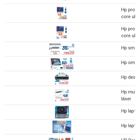
Hp proce
core ultr
Hp proce
core ultr
Hp smart
Hp omni
Hp desin
Hp multi
láser
Hp lapto
Hp lapto