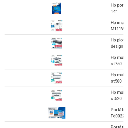
Hp portát
14"
Hp impre
M111W
Hp plotte
design je
Hp multi
st750
Hp multi
st580
Hp multi
st520
Portátil 
Fd0022la
Portátil 