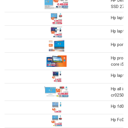
HP Desk
SSD 27"
Hp lapto
Hp lapto
Hp portát
Hp proce
core i5
Hp lapto
Hp all in
cr0250la
Hp fd026
Hp Fc027