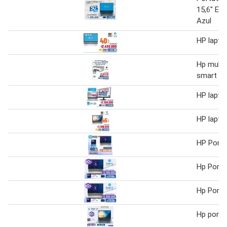
15,6" Eg
Azul
HP lapto
Hp multi
smart ta
HP lapto
HP lapto
HP Portát
Hp Portát
Hp Portát
Hp portát