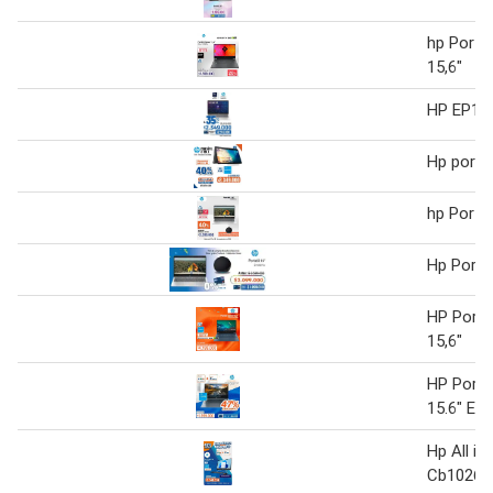
hp Portá
15,6"
HP EP10
Hp portát
hp Portát
Hp Portat
HP Portá
15,6"
HP Portát
15.6" Eg
Hp All in
Cb1026l