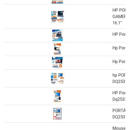
HP PORT
GAMER 
16.1"
HP Portát
Hp Portát
Hp Portát
hp PORTÁ
DQ2533
HP Portát
Dq2533la
PORTÁTIL
DQ2533
Mouse h