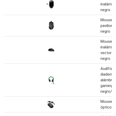
inalámbr
negro
Mouse hp
pavilion
negro
Mouse h
inalámbr
vector g
negro
Audífono
diadema
alámbric
gaming p
negro/ve
Mouse hp
óptico 1