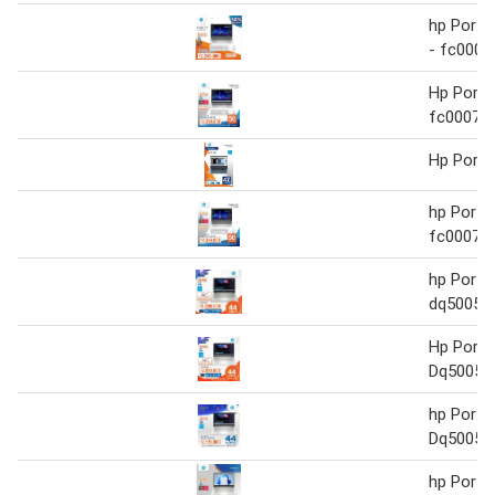
hp Portát
- fc0007
Hp Portát
fc0007la
Hp Portát
hp Portát
fc0007la
hp Portát
dq5005la
Hp Portát
Dq5005la
hp Portát
Dq5005la
hp Portát