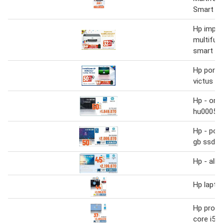
Smart T
Hp impre
multifun
smart ta
Hp portá
victus 15
Hp - omn
hu0005la
Hp - port
gb ssd
Hp - all-
Hp lapto
Hp proce
core i5