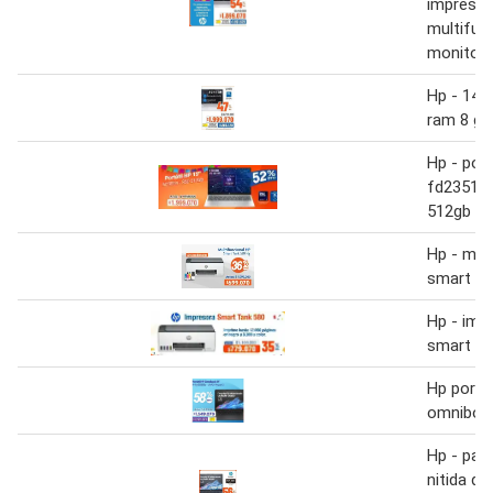
impresor
multifun
monitor
Hp - 14-
ram 8 gb
Hp - port
fd23511a
512gb
Hp - mul
smart ta
Hp - imp
smart ta
Hp portát
omniboo
Hp - pant
nitida de