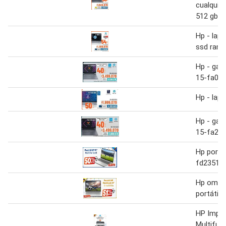
cualquie
512 gb s
Hp - lap
ssd ram 
Hp - gam
15-fa00
Hp - lap
Hp - gam
15-fa20
Hp portát
fd2351la 
Hp omni
portátil 
HP Impr
Multifun