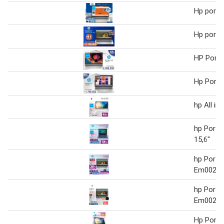
Hp portát
Hp portát
HP Portát
Hp Portát
hp All in
hp Portá
15,6"
hp Portát
Em0021l
hp Portát
Em0021l
Hp Portát