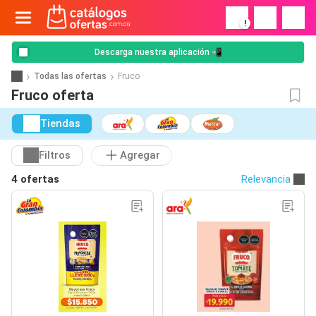
!
Descarga nuestra aplicación 📲
Todas las ofertas
Fruco
Fruco oferta
Tiendas
Filtros
Agregar
4 ofertas
Relevancia