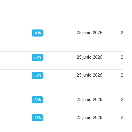
25 junio 2026
21 jul
-40%
25 junio 2026
21 jul
-50%
25 junio 2026
21 jul
-50%
25 junio 2026
21 jul
-50%
25 junio 2026
21 jul
-25%