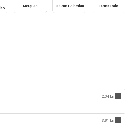
Merqueo
La Gran Colombia
FarmaTodo
dos
2.34 km
3.91 km