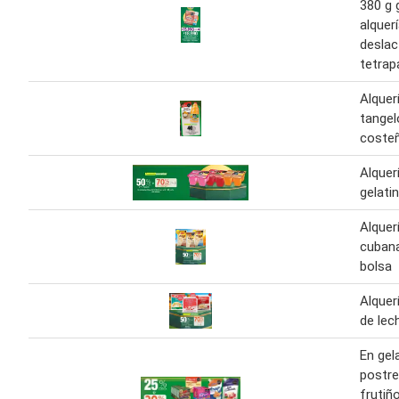
380 g 
alquer
desla
tetrapa
Alquer
tangel
coste
Alquer
gelati
Alquer
cubana
bolsa
Alquer
de lec
En gel
postre
frutiñ