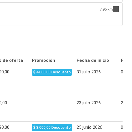
7.95 km
o de oferta
Promoción
Fecha de inicio
Fecha
90,00
31 julio 2026
02 ag
$ 4.000,00 Descuento
0,00
23 julio 2026
26 jul
90,00
25 junio 2026
02 jul
$ 3.000,00 Descuento