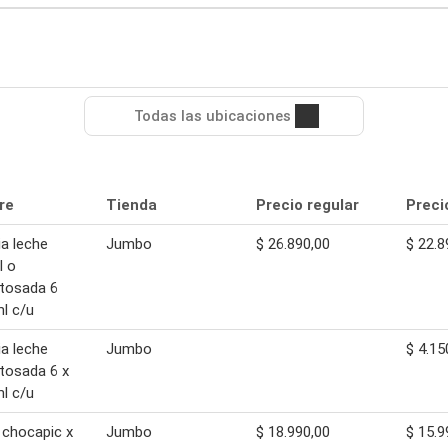
Todas las ubicaciones
re
Tienda
Precio regular
Preci
ia leche
Jumbo
$ 26.890,00
$ 22.8
l o
tosada 6
l c/u
ia leche
Jumbo
$ 4.15
tosada 6 x
l c/u
 chocapic x
Jumbo
$ 18.990,00
$ 15.9