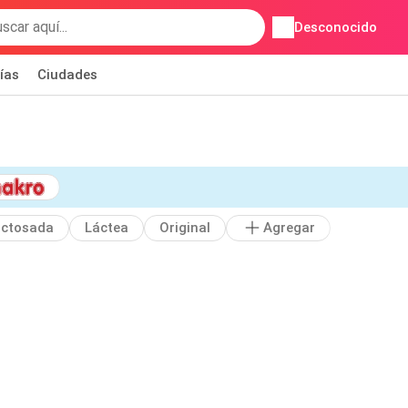
Desconocido
ías
Ciudades
actosada
Láctea
Original
Agregar