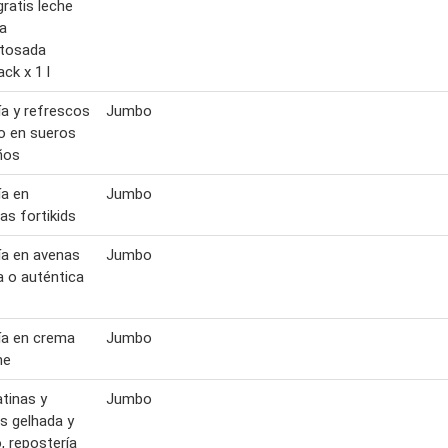
gratis leche
ía
ctosada
ck x 1 l
ía y refrescos
Jumbo
o en sueros
ños
ía en
Jumbo
nas fortikids
ía en avenas
Jumbo
 o auténtica
ía en crema
Jumbo
he
atinas y
Jumbo
s gelhada y
o, repostería