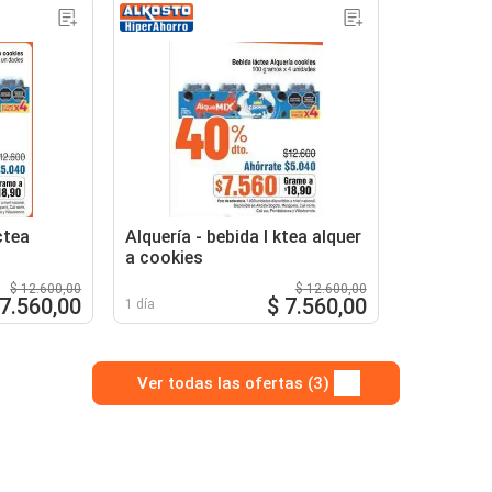
ctea
Alquería - bebida l ktea alquer
a cookies
$ 12.600,00
$ 12.600,00
 7.560,00
$ 7.560,00
1 día
Ver todas las ofertas (3)