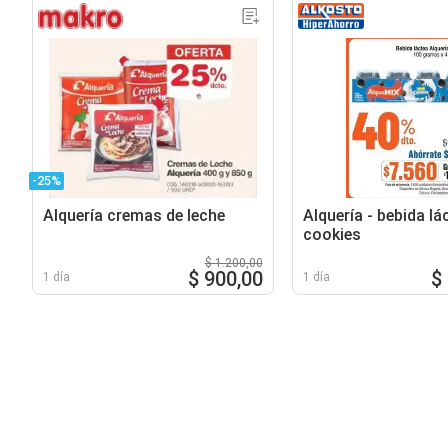
-25%
Alquería cremas de leche
Alquería - bebida lá
cookies
$ 1.200,00
$ 900,00
$
1 día
1 día