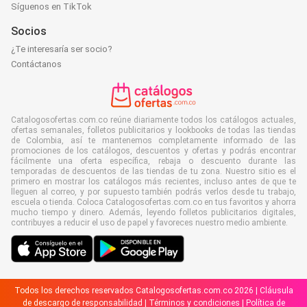
Síguenos en TikTok
Socios
¿Te interesaría ser socio?
Contáctanos
Catalogosofertas.com.co reúne diariamente todos los catálogos actuales,
ofertas semanales, folletos publicitarios y lookbooks de todas las tiendas
de Colombia, así te mantenemos completamente informado de las
promociones de los catálogos, descuentos y ofertas y podrás encontrar
fácilmente una oferta específica, rebaja o descuento durante las
temporadas de descuentos de las tiendas de tu zona. Nuestro sitio es el
primero en mostrar los catálogos más recientes, incluso antes de que te
lleguen al correo, y por supuesto también podrás verlos desde tu trabajo,
escuela o tienda. Coloca Catalogosofertas.com.co en tus favoritos y ahorra
mucho tiempo y dinero. Además, leyendo folletos publicitarios digitales,
contribuyes a reducir el uso de papel y favoreces nuestro medio ambiente.
Todos los derechos reservados Catalogosofertas.com.co 2026 |
Cláusula
de descargo de responsabilidad
|
Términos y condiciones
|
Política de