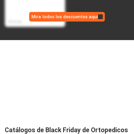
Bateria Portatil Magnetica
USB Power Bank 10.000
$ 169.990,00
mAh - Negro
Mira todos los descuentos aquí
$ 94.990,00
23 horas
Catálogos de Black Friday de Ortopedicos