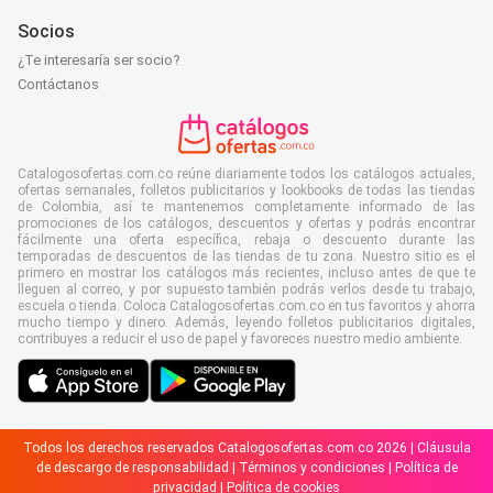
Socios
¿Te interesaría ser socio?
Contáctanos
Catalogosofertas.com.co reúne diariamente todos los catálogos actuales,
ofertas semanales, folletos publicitarios y lookbooks de todas las tiendas
de Colombia, así te mantenemos completamente informado de las
promociones de los catálogos, descuentos y ofertas y podrás encontrar
fácilmente una oferta específica, rebaja o descuento durante las
temporadas de descuentos de las tiendas de tu zona. Nuestro sitio es el
primero en mostrar los catálogos más recientes, incluso antes de que te
lleguen al correo, y por supuesto también podrás verlos desde tu trabajo,
escuela o tienda. Coloca Catalogosofertas.com.co en tus favoritos y ahorra
mucho tiempo y dinero. Además, leyendo folletos publicitarios digitales,
contribuyes a reducir el uso de papel y favoreces nuestro medio ambiente.
Todos los derechos reservados Catalogosofertas.com.co 2026 |
Cláusula
de descargo de responsabilidad
|
Términos y condiciones
|
Política de
privacidad
|
Política de cookies