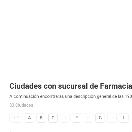
Ciudades con sucursal de Farmaci
A continuación encontrarás una descripción general de las 19
33 Ciudades
0-9
A
B
C
D
E
F
G
H
I