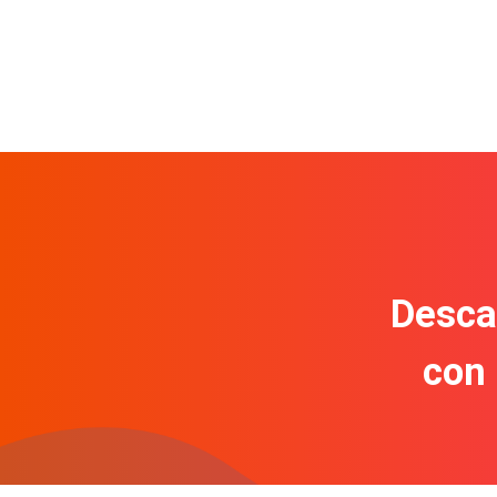
Descar
con