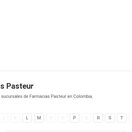
as Pasteur
0 sucursales de Farmacias Pasteur en Colombia.
J
K
L
M
N
O
P
Q
R
S
T