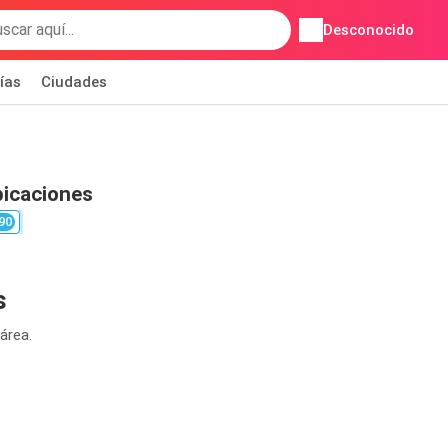
Desconocido
ías
Ciudades
bicaciones
90
s
área.