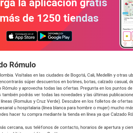
ga la aplicación gratis
 más de 1250 tiendas
ado Rómulo
bia. Visítalas en las ciudades de Bogotá, Cali, Medellín y otras u
ncontrarás súper descuentos en botines, botas, calzado casual, desp
o Rómulo y aprovecha todas las ofertas. Pregunta en los puntos de
s también podrás ver todas las novedades y las últimas publicacion
s líneas (Romulus y Cruz Verde). Descubre en los folletos de oferta
sarial u hospitalaria (línea blanca para hombre o mujer) mucho má
edes hacer tu compra mediante la tienda en línea ya que Calzado Róm
 más cercana, sus teléfonos de contacto, horarios de apertura y cie