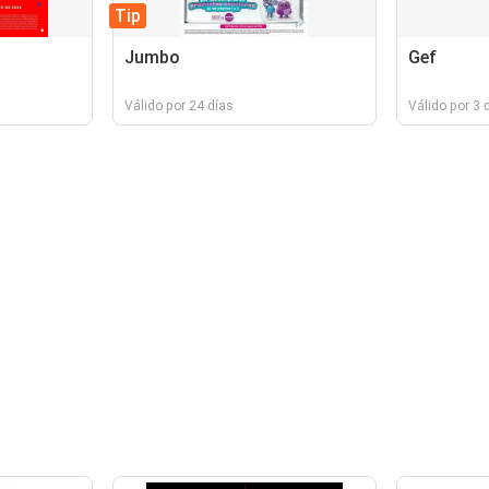
Tip
Jumbo
Gef
Válido por 24 días
Válido por 3 