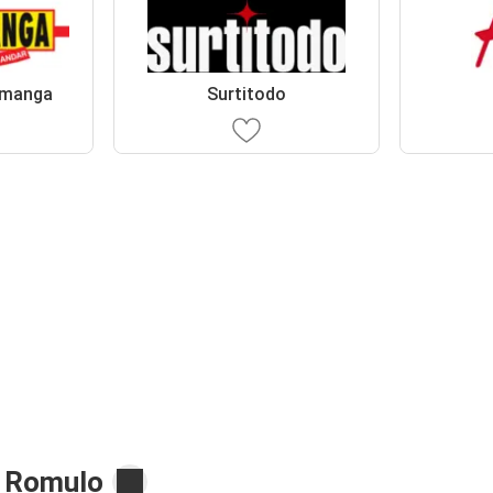
amanga
Surtitodo
o Romulo