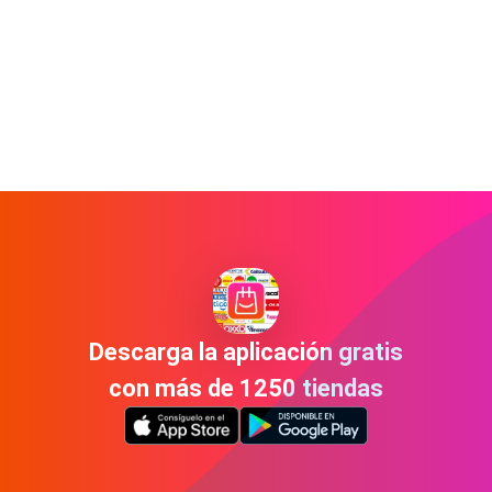
Descarga la aplicación gratis
con más de 1250 tiendas