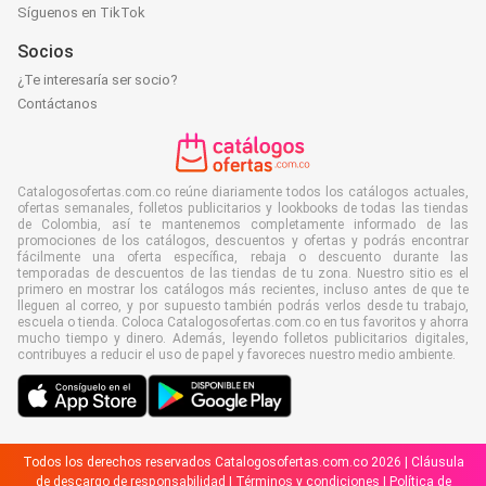
Síguenos en TikTok
Socios
¿Te interesaría ser socio?
Contáctanos
Catalogosofertas.com.co reúne diariamente todos los catálogos actuales,
ofertas semanales, folletos publicitarios y lookbooks de todas las tiendas
de Colombia, así te mantenemos completamente informado de las
promociones de los catálogos, descuentos y ofertas y podrás encontrar
fácilmente una oferta específica, rebaja o descuento durante las
temporadas de descuentos de las tiendas de tu zona. Nuestro sitio es el
primero en mostrar los catálogos más recientes, incluso antes de que te
lleguen al correo, y por supuesto también podrás verlos desde tu trabajo,
escuela o tienda. Coloca Catalogosofertas.com.co en tus favoritos y ahorra
mucho tiempo y dinero. Además, leyendo folletos publicitarios digitales,
contribuyes a reducir el uso de papel y favoreces nuestro medio ambiente.
Todos los derechos reservados Catalogosofertas.com.co 2026 |
Cláusula
de descargo de responsabilidad
|
Términos y condiciones
|
Política de