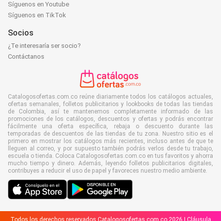
Síguenos en Youtube
Síguenos en TikTok
Socios
¿Te interesaría ser socio?
Contáctanos
Catalogosofertas.com.co reúne diariamente todos los catálogos actuales,
ofertas semanales, folletos publicitarios y lookbooks de todas las tiendas
de Colombia, así te mantenemos completamente informado de las
promociones de los catálogos, descuentos y ofertas y podrás encontrar
fácilmente una oferta específica, rebaja o descuento durante las
temporadas de descuentos de las tiendas de tu zona. Nuestro sitio es el
primero en mostrar los catálogos más recientes, incluso antes de que te
lleguen al correo, y por supuesto también podrás verlos desde tu trabajo,
escuela o tienda. Coloca Catalogosofertas.com.co en tus favoritos y ahorra
mucho tiempo y dinero. Además, leyendo folletos publicitarios digitales,
contribuyes a reducir el uso de papel y favoreces nuestro medio ambiente.
Todos los derechos reservados Catalogosofertas.com.co 2026 |
Cláusula