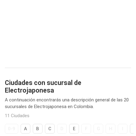
Ciudades con sucursal de
Electrojaponesa
A continuación encontrarás una descripción general de las 20
sucursales de Electrojaponesa en Colombia.
11 Ciudades
0-9
A
B
C
D
E
F
G
H
I