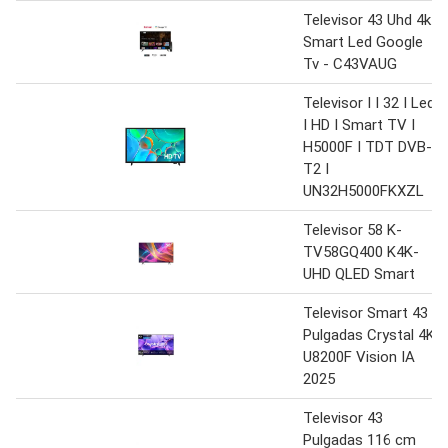
Televisor 43 Uhd 4k
Smart Led Google
Tv - C43VAUG
Televisor I I 32 I Led
I HD I Smart TV I
H5000F I TDT DVB-
T2 I
UN32H5000FKXZL
Televisor 58 K-
TV58GQ400 K4K-
UHD QLED Smart
Televisor Smart 43
Pulgadas Crystal 4K
U8200F Vision IA
2025
Televisor 43
Pulgadas 116 cm