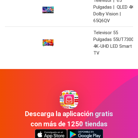
Televisor | 65
Pulgadas | QLED 4K
Dolby Vision |
65Q6QV
Televisor 55
Pulgadas 55UT7300
4K-UHD LED Smart
TV
Descarga la aplicación gratis
con más de 1250 tiendas