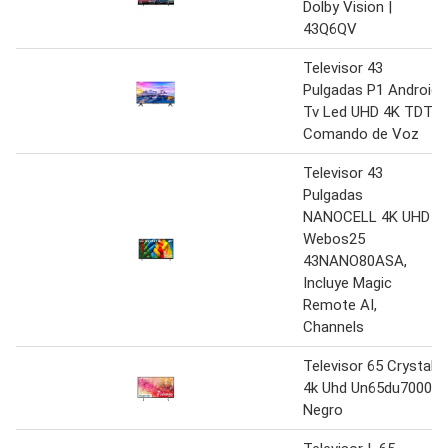
Dolby Vision |
43Q6QV
Televisor 43
Pulgadas P1 Android
Tv Led UHD 4K TDT
Comando de Voz
Televisor 43
Pulgadas
NANOCELL 4K UHD
Webos25
43NANO80ASA,
Incluye Magic
Remote AI,
Channels
Televisor 65 Crystal
4k Uhd Un65du7000
Negro