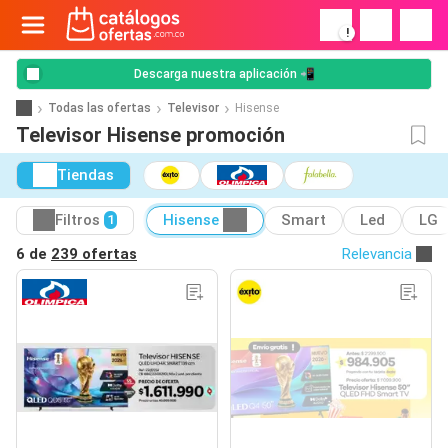
!
Descarga nuestra aplicación 📲
Todas las ofertas
Televisor
Hisense
Televisor Hisense promoción
Tiendas
Filtros
Hisense
Smart
Led
LG
1
6 de
239 ofertas
Relevancia