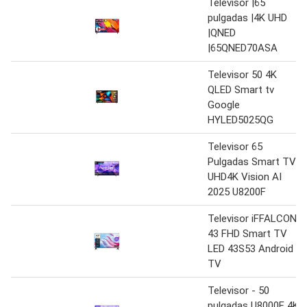
Televisor |65
pulgadas |4K UHD
|QNED
|65QNED70ASA
Televisor 50 4K
QLED Smart tv
Google
HYLED5025QG
Televisor 65
Pulgadas Smart TV
UHD4K Vision AI
2025 U8200F
Televisor iFFALCON
43 FHD Smart TV
LED 43S53 Android
TV
Televisor - 50
pulgadas U8000F 4K