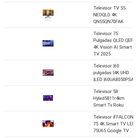
Televisor TV 55
NEOQLD 4K
QN55QN70FAK
Televisor 75
Pulgadas QLED QEF1
4K Vision AI Smart
TV 2025
Televisor |60
pulgadas |4K UHD
|LED |60UA8050PSA
Televisor 58
Hyled5811r4km
Smart Tv Roku
Televisor iFFALCON
75 4K Smart TV LED
75U65 Google TV