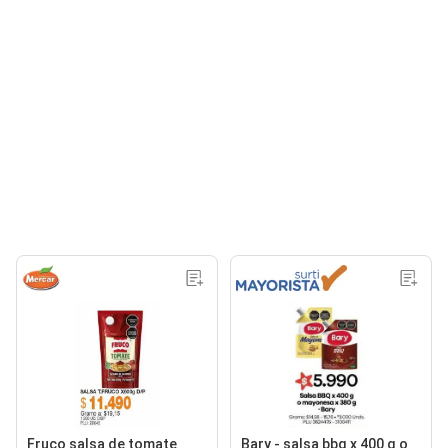
Fruco salsa de tomate
Bary - salsa bbq x 400 g o