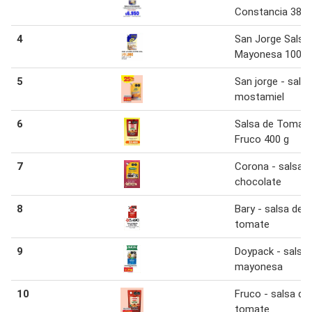
Constancia 380
4
San Jorge Salsa
Mayonesa 1000 
5
San jorge - salsa
mostamiel
6
Salsa de Tomat
Fruco 400 g
7
Corona - salsa 
chocolate
8
Bary - salsa de
tomate
9
Doypack - salsa
mayonesa
10
Fruco - salsa de
tomate