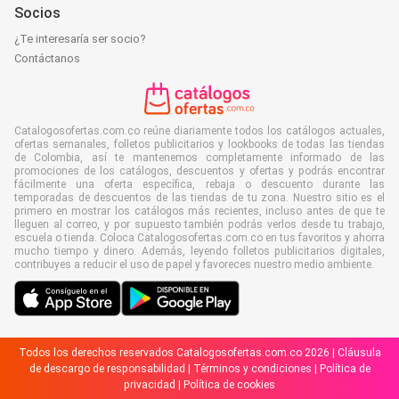
Socios
¿Te interesaría ser socio?
Contáctanos
Catalogosofertas.com.co reúne diariamente todos los catálogos actuales,
ofertas semanales, folletos publicitarios y lookbooks de todas las tiendas
de Colombia, así te mantenemos completamente informado de las
promociones de los catálogos, descuentos y ofertas y podrás encontrar
fácilmente una oferta específica, rebaja o descuento durante las
temporadas de descuentos de las tiendas de tu zona. Nuestro sitio es el
primero en mostrar los catálogos más recientes, incluso antes de que te
lleguen al correo, y por supuesto también podrás verlos desde tu trabajo,
escuela o tienda. Coloca Catalogosofertas.com.co en tus favoritos y ahorra
mucho tiempo y dinero. Además, leyendo folletos publicitarios digitales,
contribuyes a reducir el uso de papel y favoreces nuestro medio ambiente.
Todos los derechos reservados Catalogosofertas.com.co 2026 |
Cláusula
de descargo de responsabilidad
|
Términos y condiciones
|
Política de
privacidad
|
Política de cookies