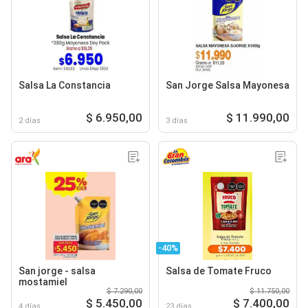
Salsa La Constancia
San Jorge Salsa Mayonesa
$ 6.950,00
$ 11.990,00
2 días
3 días
-40%
San jorge - salsa
Salsa de Tomate Fruco
mostamiel
$ 7.290,00
$ 11.750,00
$ 5.450,00
$ 7.400,00
4 días
23 días