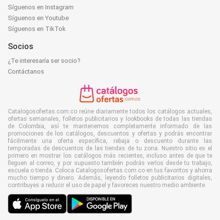
Síguenos en Instagram
Síguenos en Youtube
Síguenos en TikTok
Socios
¿Te interesaría ser socio?
Contáctanos
Catalogosofertas.com.co reúne diariamente todos los catálogos actuales,
ofertas semanales, folletos publicitarios y lookbooks de todas las tiendas
de Colombia, así te mantenemos completamente informado de las
promociones de los catálogos, descuentos y ofertas y podrás encontrar
fácilmente una oferta específica, rebaja o descuento durante las
temporadas de descuentos de las tiendas de tu zona. Nuestro sitio es el
primero en mostrar los catálogos más recientes, incluso antes de que te
lleguen al correo, y por supuesto también podrás verlos desde tu trabajo,
escuela o tienda. Coloca Catalogosofertas.com.co en tus favoritos y ahorra
mucho tiempo y dinero. Además, leyendo folletos publicitarios digitales,
contribuyes a reducir el uso de papel y favoreces nuestro medio ambiente.