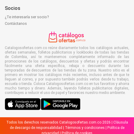
Socios
¿Te interesaría ser socio?
Contáctanos
Catalogosofertas.com.co reúne diariamente todos los catálogos actuales,
ofertas semanales, folletos publicitarios y lookbooks de todas las tiendas
de Colombia, así te mantenemos completamente informado de las
promociones de los catálogos, descuentos y ofertas y podrás encontrar
fácilmente una oferta específica, rebaja o descuento durante las
temporadas de descuentos de las tiendas de tu zona. Nuestro sitio es el
primero en mostrar los catálogos más recientes, incluso antes de que te
lleguen al correo, y por supuesto también podrás verlos desde tu trabajo,
escuela o tienda. Coloca Catalogosofertas.com.co en tus favoritos y ahorra
mucho tiempo y dinero. Además, leyendo folletos publicitarios digitales,
contribuyes a reducir el uso de papel y favoreces nuestro medio ambiente.
Todos los derechos reservados Catalogosofertas.com.co 2026 |
Cláusula
de descargo de responsabilidad
|
Términos y condiciones
|
Política de
privacidad
|
Política de cookies