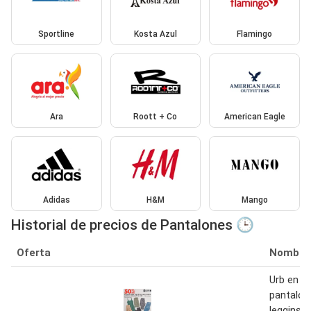
Sportline
Kosta Azul
Flamingo
Ara
Roott + Co
American Eagle
Adidas
H&M
Mango
Historial de precios de Pantalones 🕒
Oferta
Nombre
Urb en je
pantalon
leggins, 