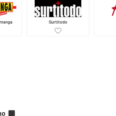
amanga
Surtitodo
mo