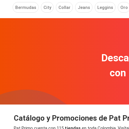
Bermudas
City
Collar
Jeans
Leggins
Oro
Descar
con
Catálogo y Promociones de Pat P
Pat Primo cuenta con 115
tiendas
en toda Colombia. Visíta