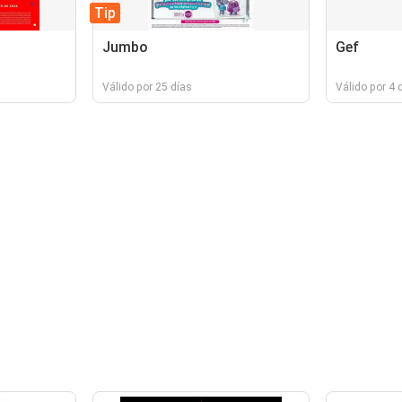
Tip
Jumbo
Gef
Válido por 25 días
Válido por 4 