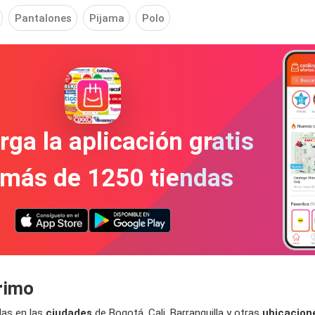
Pantalones
Pijama
Polo
ga la aplicación gratis
 más de 1250 tiendas
rimo
las en las
ciudades
de Bogotá, Cali, Barranquilla y otras
ubicacion