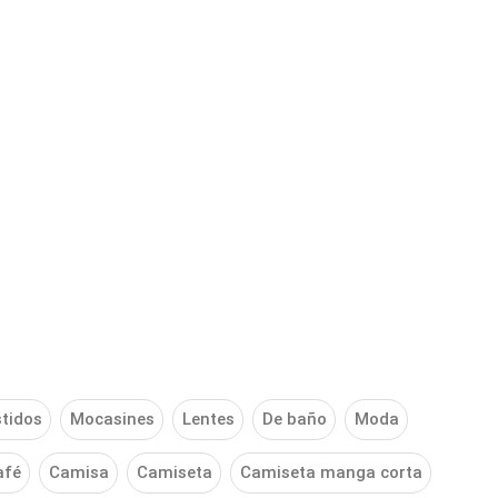
tidos
Mocasines
Lentes
De baño
Moda
afé
Camisa
Camiseta
Camiseta manga corta