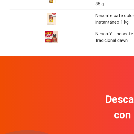
85 g
Nescafé café dolc
instantáneo 1 kg
Nescafé - nescafé
tradicional dawn
Descar
con