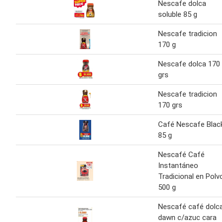
Nescafe dolca
soluble 85 g
Nescafe tradicion
170 g
Nescafe dolca 170
grs
Nescafe tradicion
170 grs
Café Nescafe Blac
85 g
Nescafé Café
Instantáneo
Tradicional en Polv
500 g
Nescafé café dolc
dawn c/azuc cara