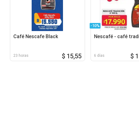
-10%
Café Nescafe Black
Nescafé - café trad
$ 15,55
$ 
23 horas
6 días