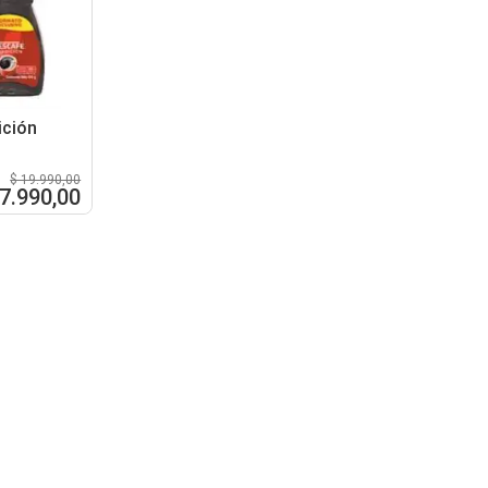
ición
$ 19.990,00
17.990,00