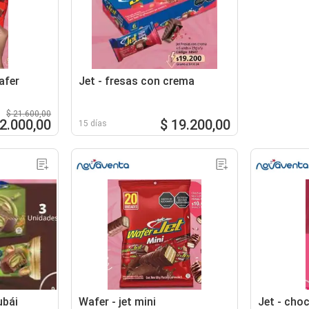
afer
Jet - fresas con crema
$ 21.600,00
12.000,00
$ 19.200,00
15 días
ubái
Wafer - jet mini
Jet - cho