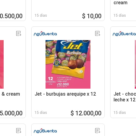
cream
10.500,00
$ 10,00
15 días
15 días
s & cream
Jet - burbujas arequipe x 12
Jet - cho
leche x 12
código: 4
15.000,00
$ 12.000,00
15 días
15 días