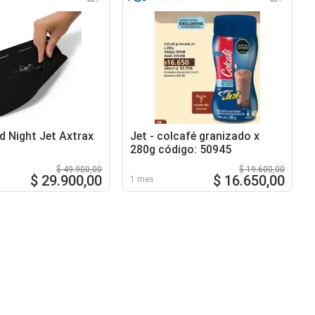
 Night Jet Axtrax
Jet - colcafé granizado x
280g código: 50945
$ 49.900,00
$ 19.600,00
$ 29.900,00
$ 16.650,00
1 mes