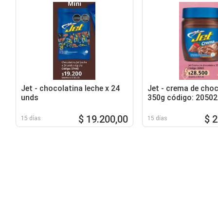
Jet - chocolatina leche x 24
Jet - crema de choc
unds
350g código: 20502
$ 19.200,00
$ 
15 días
15 días