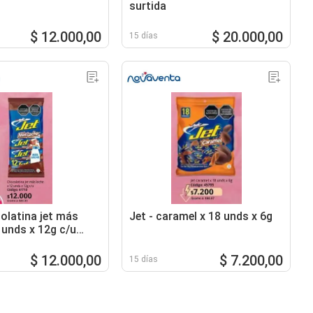
surtida
$ 12.000,00
$ 20.000,00
15 días
colatina jet más
Jet - caramel x 18 unds x 6g
 unds x 12g c/u
1710
$ 12.000,00
$ 7.200,00
15 días