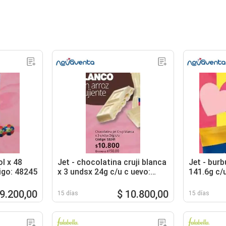
l x 48
Jet - chocolatina cruji blanca
Jet - burb
igo: 48245
x 3 undsx 24g c/u c uevo:
141.6g c/u
53241
11.8g c/u
19.200,00
$ 10.800,00
15 días
15 días