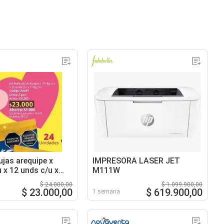
ujas arequipe x
IMPRESORA LASER JET
 x 12 unds c/u x
M111W
$ 24.000,00
$ 1.099.900,00
$ 23.000,00
$ 619.900,00
1 semana