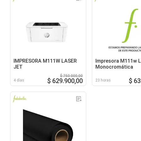
IMPRESORA M111W LASER
Impresora M111w La
JET
Monocromática
$ 750.000,00
$ 629.900,00
$ 63
4 días
23 horas