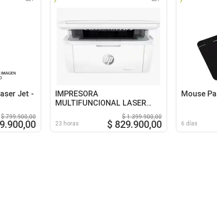
ser Jet -
IMPRESORA
Mouse Pad
MULTIFUNCIONAL LASER
JET M141W
$ 799.900,00
$ 1.399.900,00
9.900,00
$ 829.900,00
23 horas
6 días