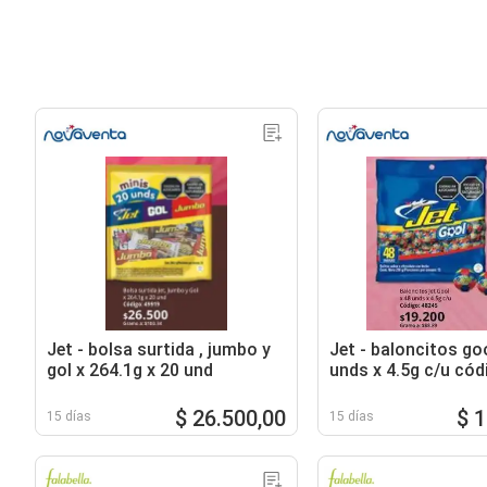
Jet - bolsa surtida , jumbo y
Jet - baloncitos goo
gol x 264.1g x 20 und
unds x 4.5g c/u cód
$ 26.500,00
$ 
15 días
15 días