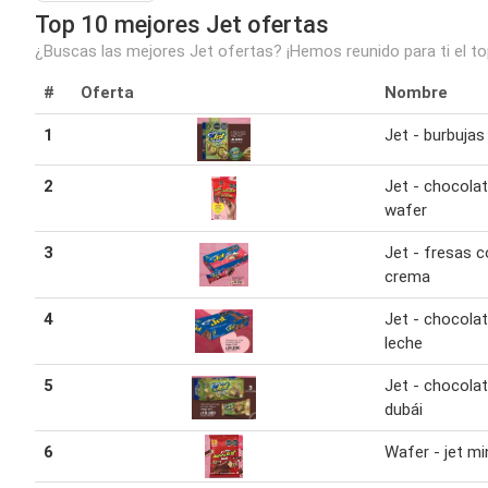
Top 10 mejores Jet ofertas
¿Buscas las mejores Jet ofertas? ¡Hemos reunido para ti el t
#
Oferta
Nombre
1
Jet - burbujas
2
Jet - chocolat
wafer
3
Jet - fresas 
crema
4
Jet - chocolat
leche
5
Jet - chocolat
dubái
6
Wafer - jet mi