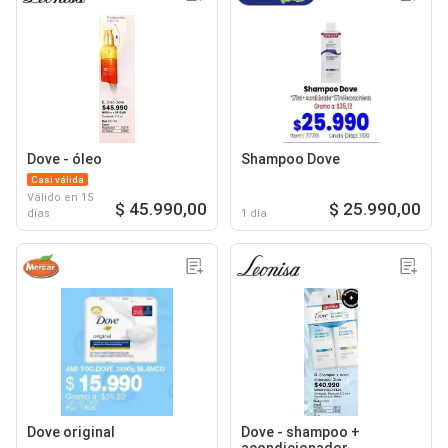
Dove - óleo
Shampoo Dove
Casi válida
Válido en 15
$ 45.990,00
$ 25.990,00
días
1 día
Dove original
Dove - shampoo +