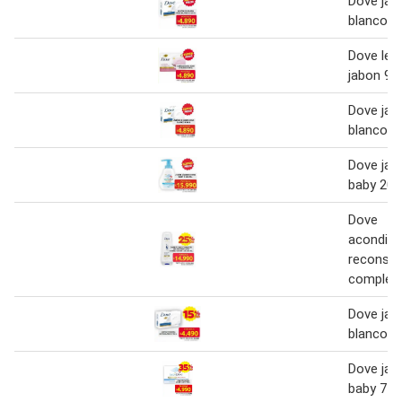
Dove jab
blanco 9
Dove lec
jabon 90
Dove jab
blanco 9
Dove jabó
baby 200
Dove
acondici
reconstr
complet
Dove jab
blanco 9
Dove jab
baby 75 