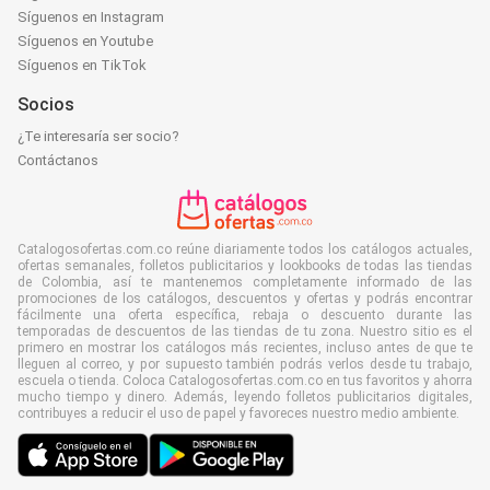
Síguenos en Instagram
Síguenos en Youtube
Síguenos en TikTok
Socios
¿Te interesaría ser socio?
Contáctanos
Catalogosofertas.com.co reúne diariamente todos los catálogos actuales,
ofertas semanales, folletos publicitarios y lookbooks de todas las tiendas
de Colombia, así te mantenemos completamente informado de las
promociones de los catálogos, descuentos y ofertas y podrás encontrar
fácilmente una oferta específica, rebaja o descuento durante las
temporadas de descuentos de las tiendas de tu zona. Nuestro sitio es el
primero en mostrar los catálogos más recientes, incluso antes de que te
lleguen al correo, y por supuesto también podrás verlos desde tu trabajo,
escuela o tienda. Coloca Catalogosofertas.com.co en tus favoritos y ahorra
mucho tiempo y dinero. Además, leyendo folletos publicitarios digitales,
contribuyes a reducir el uso de papel y favoreces nuestro medio ambiente.