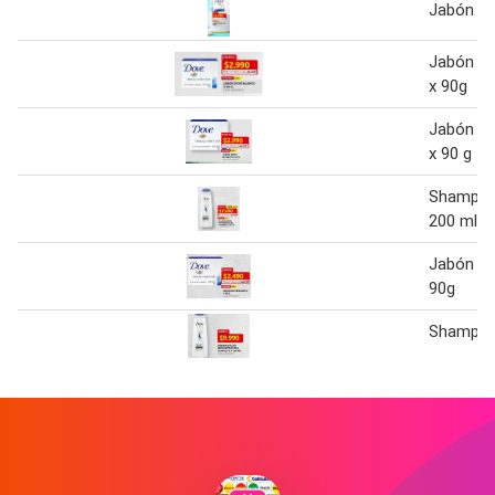
Jabón do
Jabón do
x 90g
Jabón do
x 90 g
Shampoo
200 ml
Jabón do
90g
Shampoo