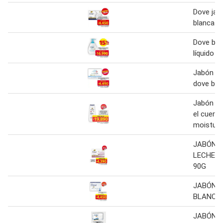
Dove jab
blanca 9
Dove bab
líquido 2
Jabón en
dove bab
Jabón líq
el cuerp
moisture
JABÓN 
LECHE D
90G
JABÓN 
BLANCO 
JABÓN 