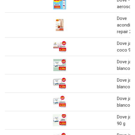
Dove - d
aerosol 
Dove
acondici
repair 25
Dove jab
coco 90 
Dove jab
blanco 9
Dove jab
blanco 9
Dove jab
blanco 9
Dove jab
90 g