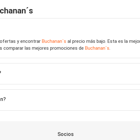
uchanan´s
 ofertas y encontrar
Buchanan´s
al precio más bajo. Esta es la mej
des comparar las mejores promociones de
Buchanan´s
.
?
ón?
Socios