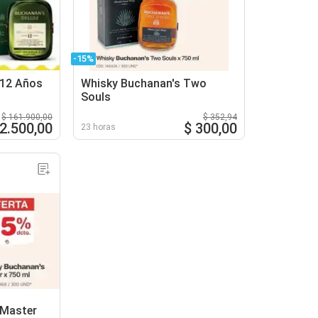
-15%
 12 Años
Whisky Buchanan's Two
Souls
$ 161.900,00
$ 352,94
2.500,00
$ 300,00
23 horas
 Master