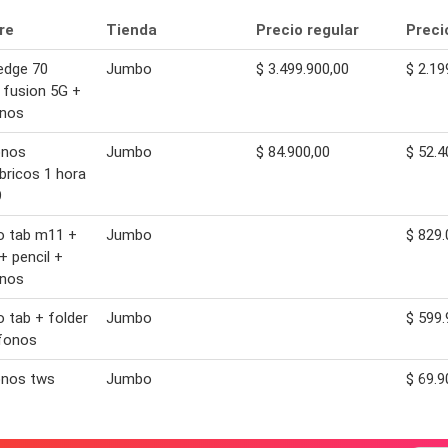
re
Tienda
Precio regular
Preci
edge 70
Jumbo
$ 3.499.900,00
$ 2.19
r fusion 5G +
onos
onos
Jumbo
$ 84.900,00
$ 52.4
bricos 1 hora
9
o tab m11 +
Jumbo
$ 829.
+ pencil +
onos
 tab + folder
Jumbo
$ 599.
ifonos
onos tws
Jumbo
$ 69.9