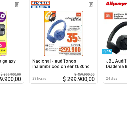
-34%
 galaxy
Nacional - audífonos
JBL Audí
inalámbricos on ear t680nc
Diadema I
$ 899.900,00
$ 459.900,00
9.900,00
$ 299.900,00
23 horas
24 días