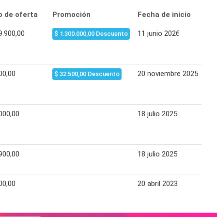
o de oferta
Promoción
Fecha de inicio
F
9.900,00
11 junio 2026
30
$ 1.300.000,00 Descuento
00,00
20 noviembre 2025
2
$ 32.500,00 Descuento
000,00
18 julio 2025
1
900,00
18 julio 2025
1
00,00
20 abril 2023
0