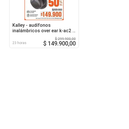
Kalley - audífonos
inalámbricos over ear k-ac2 |
k-an2
$ 299.900,00
$ 149.900,00
23 horas