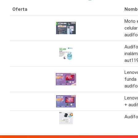
Oferta
Nomb
Moto 
celula
audíf
Audíf
inalám
aut11
Lenov
funda 
audif
Lenovo
+ aud
Audíf