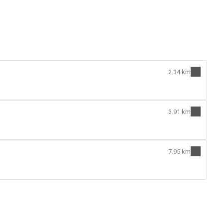
2.34 km
3.91 km
7.95 km