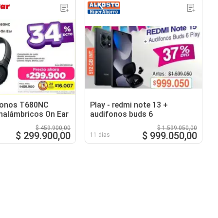
fonos T680NC
Play - redmi note 13 +
nalámbricos On Ear
audifonos buds 6
$ 459.900,00
$ 1.599.050,00
$ 299.900,00
$ 999.050,00
11 días