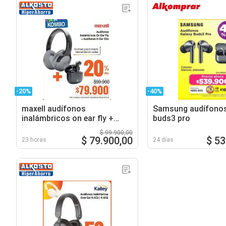
-20%
-40%
maxell audífonos
Samsung audífonos
inalámbricos on ear fly +
buds3 pro
audífonos in ear elio
$ 99.900,00
$ 79.900,00
$ 53
23 horas
24 días