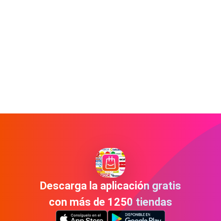
Descarga la aplicación gratis
con más de 1250 tiendas