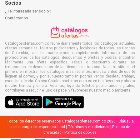
Socios
¿Te interesaría ser socio?
Contáctanos
Catalogosofertas.com.co reúne diariamente todos los catálogos actuales,
ofertas semanales, folletos publicitarios y lookbooks de todas las tiendas
de Colombia, así te mantenemos completamente informado de las
promociones de los catálogos, descuentos y ofertas y podrás encontrar
fácilmente una oferta específica, rebaja o descuento durante las
temporadas de descuentos de las tiendas de tu zona. Nuestro sitio es el
primero en mostrar los catálogos más recientes, incluso antes de que te
lleguen al correo, y por supuesto también podrás verlos desde tu trabajo,
escuela o tienda. Coloca Catalogosofertas.com.co en tus favoritos y ahorra
mucho tiempo y dinero. Además, leyendo folletos publicitarios digitales,
contribuyes a reducir el uso de papel y favoreces nuestro medio ambiente.
Todos los derechos reservados Catalogosofertas.com.co 2026 |
Cláusula
de descargo de responsabilidad
|
Términos y condiciones
|
Política de
privacidad
|
Política de cookies