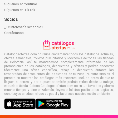
Síguenos en Youtube
Síguenos en TikTok
Socios
¿Te interesaría ser socio?
Contáctanos
Catalogosofertas.com.co reúne diariamente todos los catálogos actuales,
ofertas semanales, folletos publicitarios y lookbooks de todas las tiendas
de Colombia, así te mantenemos completamente informado de las
promociones de los catálogos, descuentos y ofertas y podrás encontrar
fácilmente una oferta específica, rebaja o descuento durante las
temporadas de descuentos de las tiendas de tu zona. Nuestro sitio es el
primero en mostrar los catálogos más recientes, incluso antes de que te
lleguen al correo, y por supuesto también podrás verlos desde tu trabajo,
escuela o tienda. Coloca Catalogosofertas.com.co en tus favoritos y ahorra
mucho tiempo y dinero. Además, leyendo folletos publicitarios digitales,
contribuyes a reducir el uso de papel y favoreces nuestro medio ambiente.