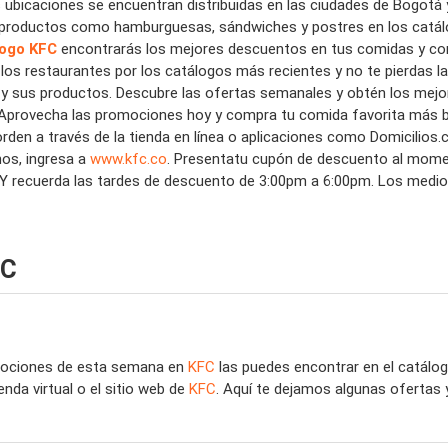
s
ubicaciones
se encuentran distribuidas
en las
ciudades
de
Bogotá
productos
como hamburguesas, sándwiches y postres en los
catá
logo KFC
encontrarás los mejores
descuentos
en tus comidas y co
 los restaurantes por los
catálogos
más recientes y no te pierdas l
 y sus productos.
Descubre las ofertas semanales y obtén los mejo
 Aprovecha las promociones hoy y compra tu comida favorita más 
orden
a través de la tienda en línea o aplicaciones como Domicilios
nos, ingresa a
www.kfc.co
.
Presenta
tu cupón de descuento al mom
Y r
ecuerda las tardes de descuento de 3:00pm a 6:00pm. Los medios
FC
mociones de esta semana en
KFC
las puedes encontrar en el catál
nda virtual o el sitio web de
KFC
. Aquí te dejamos algunas ofertas