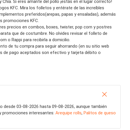
y Chía
.
Si eres amante del pollo
¡
estás en el lugar correcto!
logos KFC
.
Mira los
folletos
y entérate de las increíbles
mplementos preferidos
(arepas, papas y ensaladas)
, además
as
promociones KFC
.
res precios en combos, boxes,
twister
, pop
corn
y postres
barat
a
que de costumbre.
No olvides r
evisa
r
el folleto de
.com o
Rappi
para recibirla a domicilio.
ento de tu compra
para seguir ahorrando
(en su sitio web
 de pago aceptados son efectivo y tarjeta débito o
ogo desde 03-08-2026 hasta 09-08-2026, aunque también
 y promociones interesantes:
Arequipe rolls
,
Palitos de queso