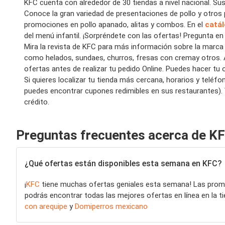
KFC cuenta con alrededor de 30
tiendas
a nivel nacional.
S
u
Conoce la gran variedad de presentaciones de pollo y otros
promociones
en pollo apanado, alitas y combos. En el
catá
del menú infantil
. ¡Sorpréndete con las
ofertas
! Pregunta en
Mira la revista de KFC para más información sobre la marca
como helados
,
sundae
s
, churros, fresas con crema
y
otr
os
.
ofertas antes de realizar tu pedido Online.
Puedes hacer tu 
Si quieres localizar tu tienda más cercana, horarios y teléfo
puedes encontrar cupones redimibles en sus restaurantes).
crédito.
Preguntas frecuentes acerca de K
¿Qué ofertas están disponibles esta semana en KFC?
¡
KFC
tiene muchas ofertas geniales esta semana! Las pro
podrás encontrar todas las mejores ofertas en línea en la tie
con arequipe
y
Domiperros mexicano