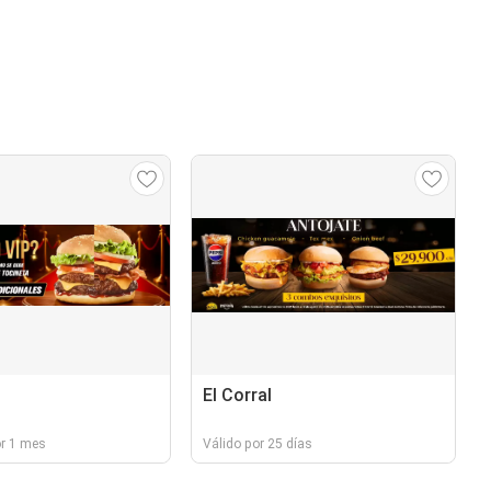
El Corral
or 1 mes
Válido por 25 días