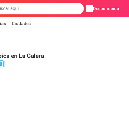
Desconocido
ías
Ciudades
ica en La Calera
1