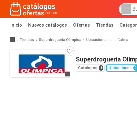
Inicio
Nuevos catálogos
Ofertas
Tiendas
Categor
Tiendas
Superdroguería Olímpica
Ubicaciones
La Calera
Superdroguería Olímp
Catálogos
1
Ubicaciones
2
Ir al sitio