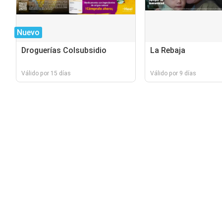
Nuevo
Droguerías Colsubsidio
La Rebaja
Válido por 15 días
Válido por 9 días