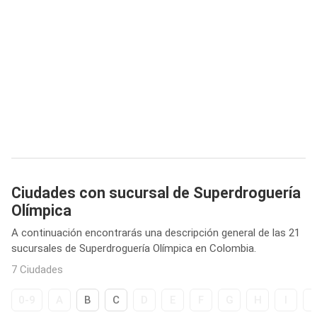
Ciudades con sucursal de Superdroguería
Olímpica
A continuación encontrarás una descripción general de las 21
sucursales de Superdroguería Olímpica en Colombia.
7 Ciudades
0-9
A
B
C
D
E
F
G
H
I