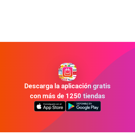
Descarga la aplicación gratis
con más de 1250 tiendas