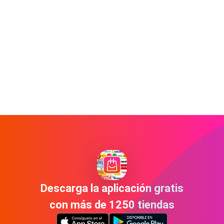
Descarga la aplicación gratis
con más de 1250 tiendas