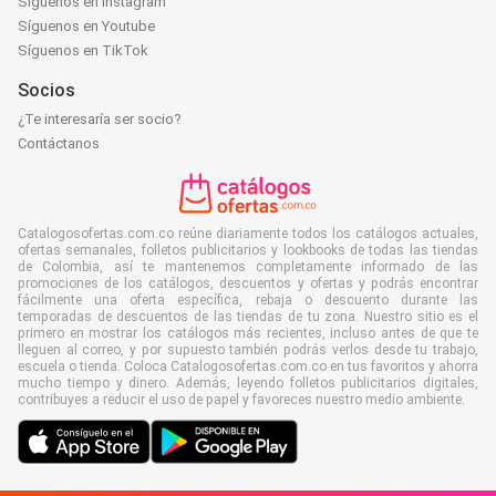
Síguenos en Instagram
Síguenos en Youtube
Síguenos en TikTok
Socios
¿Te interesaría ser socio?
Contáctanos
Catalogosofertas.com.co reúne diariamente todos los catálogos actuales,
ofertas semanales, folletos publicitarios y lookbooks de todas las tiendas
de Colombia, así te mantenemos completamente informado de las
promociones de los catálogos, descuentos y ofertas y podrás encontrar
fácilmente una oferta específica, rebaja o descuento durante las
temporadas de descuentos de las tiendas de tu zona. Nuestro sitio es el
primero en mostrar los catálogos más recientes, incluso antes de que te
lleguen al correo, y por supuesto también podrás verlos desde tu trabajo,
escuela o tienda. Coloca Catalogosofertas.com.co en tus favoritos y ahorra
mucho tiempo y dinero. Además, leyendo folletos publicitarios digitales,
contribuyes a reducir el uso de papel y favoreces nuestro medio ambiente.