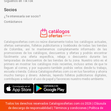
Síguenos en TikTok
Socios
¿Te interesaría ser socio?
Contáctanos
Catalogosofertas.com.co reúne diariamente todos los catálogos actuales,
ofertas semanales, folletos publicitarios y lookbooks de todas las tiendas
de Colombia, así te mantenemos completamente informado de las
promociones de los catálogos, descuentos y ofertas y podrás encontrar
fácilmente una oferta específica, rebaja o descuento durante las
temporadas de descuentos de las tiendas de tu zona. Nuestro sitio es el
primero en mostrar los catálogos más recientes, incluso antes de que te
lleguen al correo, y por supuesto también podrás verlos desde tu trabajo,
escuela o tienda. Coloca Catalogosofertas.com.co en tus favoritos y ahorra
mucho tiempo y dinero. Además, leyendo folletos publicitarios digitales,
contribuyes a reducir el uso de papel y favoreces nuestro medio ambiente.
Todos los derechos reservados Catalogosofertas.com.co 2026 |
Cláusula
de descargo de responsabilidad
|
Términos y condiciones
|
Política de