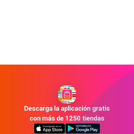
Descarga la aplicación gratis
con más de 1250 tiendas