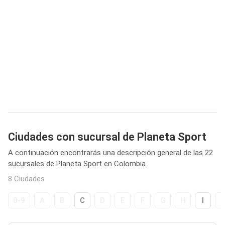
Ciudades con sucursal de Planeta Sport
A continuación encontrarás una descripción general de las 22
sucursales de Planeta Sport en Colombia.
8 Ciudades
0-9
A
B
C
D
E
F
G
H
I