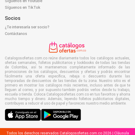
Síguenos en Youtube
Síguenos en TikTok
Socios
¿Te interesaría ser socio?
Contáctanos
Catalogosofertas.com.co reúne diariamente todos los catálogos actuales,
ofertas semanales, folletos publicitarios y lookbooks de todas las tiendas
de Colombia, así te mantenemos completamente informado de las
promociones de los catálogos, descuentos y ofertas y podrás encontrar
fácilmente una oferta específica, rebaja o descuento durante las
temporadas de descuentos de las tiendas de tu zona. Nuestro sitio es el
primero en mostrar los catálogos más recientes, incluso antes de que te
lleguen al correo, y por supuesto también podrás verlos desde tu trabajo,
escuela o tienda. Coloca Catalogosofertas.com.co en tus favoritos y ahorra
mucho tiempo y dinero. Además, leyendo folletos publicitarios digitales,
contribuyes a reducir el uso de papel y favoreces nuestro medio ambiente.
Todos los derechos reservados Catalogosofertas.com.co 2026 |
Cláusula