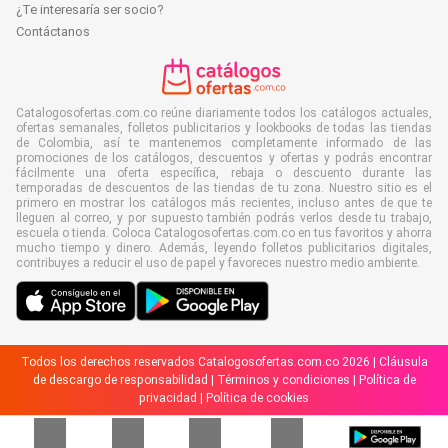
¿Te interesaría ser socio?
Contáctanos
Catalogosofertas.com.co reúne diariamente todos los catálogos actuales,
ofertas semanales, folletos publicitarios y lookbooks de todas las tiendas
de Colombia, así te mantenemos completamente informado de las
promociones de los catálogos, descuentos y ofertas y podrás encontrar
fácilmente una oferta específica, rebaja o descuento durante las
temporadas de descuentos de las tiendas de tu zona. Nuestro sitio es el
primero en mostrar los catálogos más recientes, incluso antes de que te
lleguen al correo, y por supuesto también podrás verlos desde tu trabajo,
escuela o tienda. Coloca Catalogosofertas.com.co en tus favoritos y ahorra
mucho tiempo y dinero. Además, leyendo folletos publicitarios digitales,
contribuyes a reducir el uso de papel y favoreces nuestro medio ambiente.
Todos los derechos reservados Catalogosofertas.com.co 2026 |
Cláusula
de descargo de responsabilidad
|
Términos y condiciones
|
Política de
privacidad
|
Política de cookies