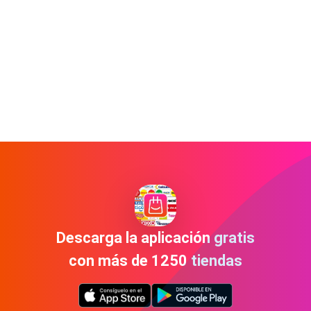
Descarga la aplicación gratis
con más de 1250 tiendas