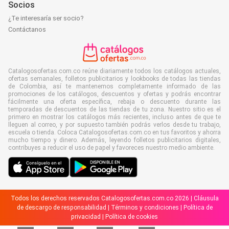
Socios
¿Te interesaría ser socio?
Contáctanos
Catalogosofertas.com.co reúne diariamente todos los catálogos actuales,
ofertas semanales, folletos publicitarios y lookbooks de todas las tiendas
de Colombia, así te mantenemos completamente informado de las
promociones de los catálogos, descuentos y ofertas y podrás encontrar
fácilmente una oferta específica, rebaja o descuento durante las
temporadas de descuentos de las tiendas de tu zona. Nuestro sitio es el
primero en mostrar los catálogos más recientes, incluso antes de que te
lleguen al correo, y por supuesto también podrás verlos desde tu trabajo,
escuela o tienda. Coloca Catalogosofertas.com.co en tus favoritos y ahorra
mucho tiempo y dinero. Además, leyendo folletos publicitarios digitales,
contribuyes a reducir el uso de papel y favoreces nuestro medio ambiente.
Todos los derechos reservados Catalogosofertas.com.co 2026 |
Cláusula
de descargo de responsabilidad
|
Términos y condiciones
|
Política de
privacidad
|
Política de cookies