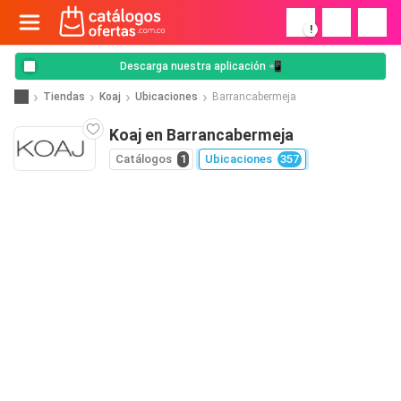
!
Descarga nuestra aplicación 📲
Tiendas
Koaj
Ubicaciones
Barrancabermeja
Koaj en Barrancabermeja
Catálogos
1
Ubicaciones
357