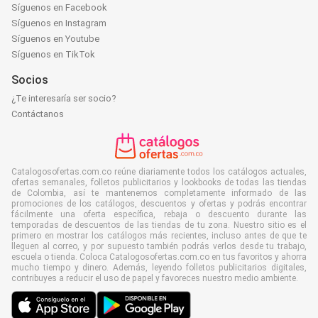
Síguenos en Facebook
Síguenos en Instagram
Síguenos en Youtube
Síguenos en TikTok
Socios
¿Te interesaría ser socio?
Contáctanos
Catalogosofertas.com.co reúne diariamente todos los catálogos actuales,
ofertas semanales, folletos publicitarios y lookbooks de todas las tiendas
de Colombia, así te mantenemos completamente informado de las
promociones de los catálogos, descuentos y ofertas y podrás encontrar
fácilmente una oferta específica, rebaja o descuento durante las
temporadas de descuentos de las tiendas de tu zona. Nuestro sitio es el
primero en mostrar los catálogos más recientes, incluso antes de que te
lleguen al correo, y por supuesto también podrás verlos desde tu trabajo,
escuela o tienda. Coloca Catalogosofertas.com.co en tus favoritos y ahorra
mucho tiempo y dinero. Además, leyendo folletos publicitarios digitales,
contribuyes a reducir el uso de papel y favoreces nuestro medio ambiente.