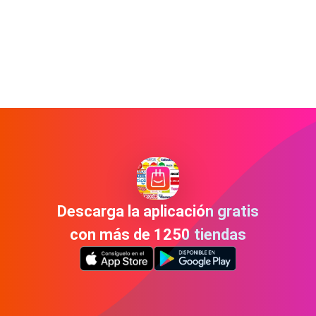
Descarga la aplicación gratis
con más de 1250 tiendas