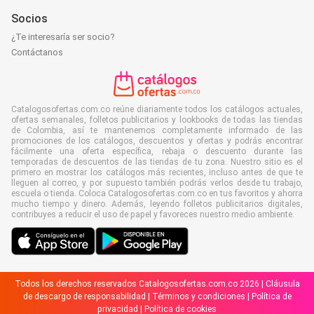
Socios
¿Te interesaría ser socio?
Contáctanos
Catalogosofertas.com.co reúne diariamente todos los catálogos actuales,
ofertas semanales, folletos publicitarios y lookbooks de todas las tiendas
de Colombia, así te mantenemos completamente informado de las
promociones de los catálogos, descuentos y ofertas y podrás encontrar
fácilmente una oferta específica, rebaja o descuento durante las
temporadas de descuentos de las tiendas de tu zona. Nuestro sitio es el
primero en mostrar los catálogos más recientes, incluso antes de que te
lleguen al correo, y por supuesto también podrás verlos desde tu trabajo,
escuela o tienda. Coloca Catalogosofertas.com.co en tus favoritos y ahorra
mucho tiempo y dinero. Además, leyendo folletos publicitarios digitales,
contribuyes a reducir el uso de papel y favoreces nuestro medio ambiente.
Todos los derechos reservados Catalogosofertas.com.co 2026 |
Cláusula
de descargo de responsabilidad
|
Términos y condiciones
|
Política de
privacidad
|
Política de cookies