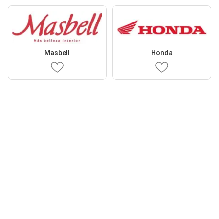
Masbell
Honda