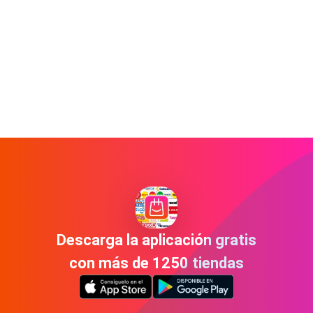
Descarga la aplicación gratis
con más de 1250 tiendas