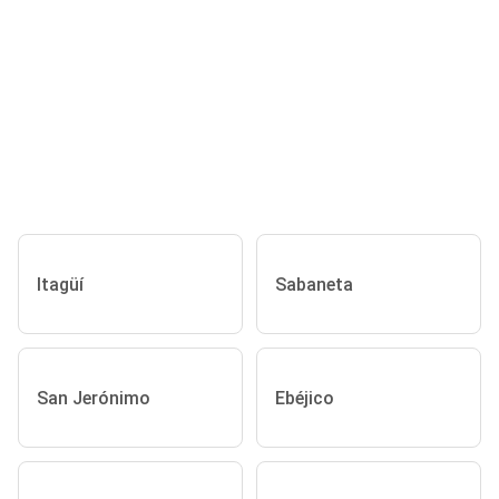
Itagüí
Sabaneta
San Jerónimo
Ebéjico