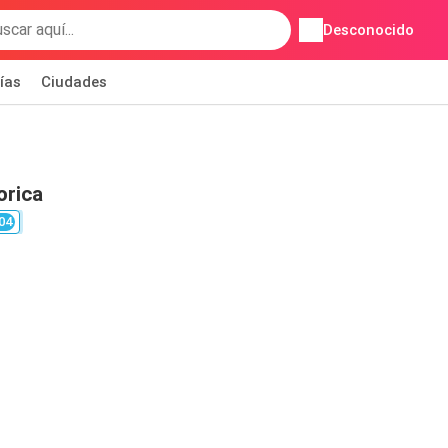
Desconocido
ías
Ciudades
orica
04