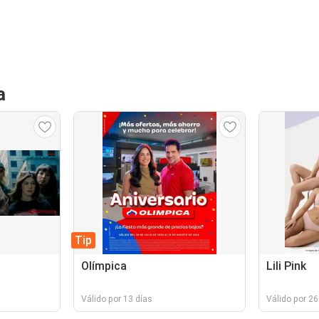
a
Tip
Olímpica
Lili Pink
Válido por 13 días
Válido por 26