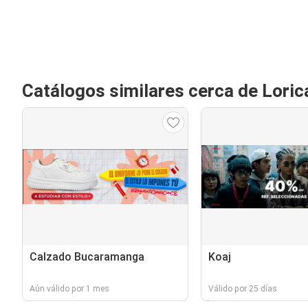
Catálogos similares cerca de Loric
Calzado Bucaramanga
Koaj
Aún válido por 1 mes
Válido por 25 días