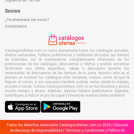
Síguenos en TikTok
Socios
¿Te interesaría ser socio?
Contáctanos
Catalogosofertas.com.co reúne diariamente todos los catálogos actuales,
ofertas semanales, folletos publicitarios y lookbooks de todas las tiendas
de Colombia, así te mantenemos completamente informado de las
promociones de los catálogos, descuentos y ofertas y podrás encontrar
fácilmente una oferta específica, rebaja o descuento durante las
temporadas de descuentos de las tiendas de tu zona. Nuestro sitio es el
primero en mostrar los catálogos más recientes, incluso antes de que te
lleguen al correo, y por supuesto también podrás verlos desde tu trabajo,
escuela o tienda. Coloca Catalogosofertas.com.co en tus favoritos y ahorra
mucho tiempo y dinero. Además, leyendo folletos publicitarios digitales,
contribuyes a reducir el uso de papel y favoreces nuestro medio ambiente.
Todos los derechos reservados Catalogosofertas.com.co 2026 |
Cláusula
de descargo de responsabilidad
|
Términos y condiciones
|
Política de