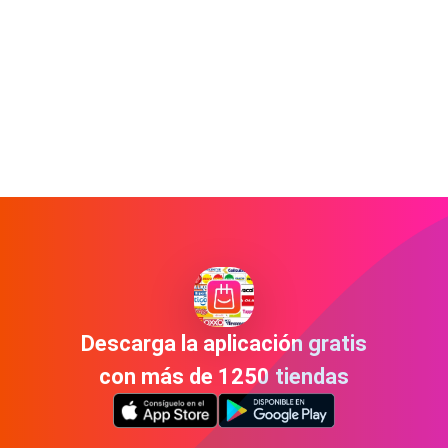
Descarga la aplicación gratis
con más de 1250 tiendas