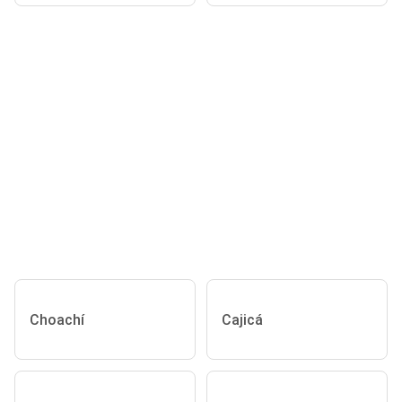
Choachí
Cajicá