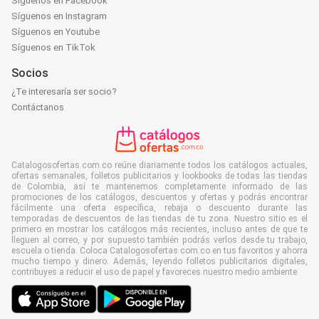
Síguenos en Facebook
Síguenos en Instagram
Síguenos en Youtube
Síguenos en TikTok
Socios
¿Te interesaría ser socio?
Contáctanos
Catalogosofertas.com.co reúne diariamente todos los catálogos actuales,
ofertas semanales, folletos publicitarios y lookbooks de todas las tiendas
de Colombia, así te mantenemos completamente informado de las
promociones de los catálogos, descuentos y ofertas y podrás encontrar
fácilmente una oferta específica, rebaja o descuento durante las
temporadas de descuentos de las tiendas de tu zona. Nuestro sitio es el
primero en mostrar los catálogos más recientes, incluso antes de que te
lleguen al correo, y por supuesto también podrás verlos desde tu trabajo,
escuela o tienda. Coloca Catalogosofertas.com.co en tus favoritos y ahorra
mucho tiempo y dinero. Además, leyendo folletos publicitarios digitales,
contribuyes a reducir el uso de papel y favoreces nuestro medio ambiente.