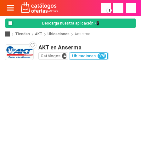
!
Descarga nuestra aplicación 📲
Tiendas
AKT
Ubicaciones
Anserma
AKT en Anserma
Catálogos
4
Ubicaciones
378