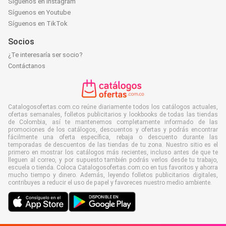
Síguenos en Instagram
Síguenos en Youtube
Síguenos en TikTok
Socios
¿Te interesaría ser socio?
Contáctanos
Catalogosofertas.com.co reúne diariamente todos los catálogos actuales,
ofertas semanales, folletos publicitarios y lookbooks de todas las tiendas
de Colombia, así te mantenemos completamente informado de las
promociones de los catálogos, descuentos y ofertas y podrás encontrar
fácilmente una oferta específica, rebaja o descuento durante las
temporadas de descuentos de las tiendas de tu zona. Nuestro sitio es el
primero en mostrar los catálogos más recientes, incluso antes de que te
lleguen al correo, y por supuesto también podrás verlos desde tu trabajo,
escuela o tienda. Coloca Catalogosofertas.com.co en tus favoritos y ahorra
mucho tiempo y dinero. Además, leyendo folletos publicitarios digitales,
contribuyes a reducir el uso de papel y favoreces nuestro medio ambiente.