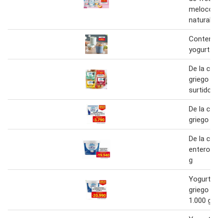
melocot
natural
Contene
yogurt
De la cu
griego s
surtidos
De la cu
griego na
De la cu
entero g
g
Yogurt e
griego de
1.000 g