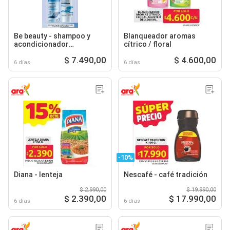
Be beauty - shampoo y
Blanqueador aromas
acondicionador
cítrico / floral
hidratación intensiva
$ 7.490,00
$ 4.600,00
6 días
6 días
-10%
Diana - lenteja
Nescafé - café tradición
$ 2.990,00
$ 19.990,00
$ 2.390,00
$ 17.990,00
6 días
6 días