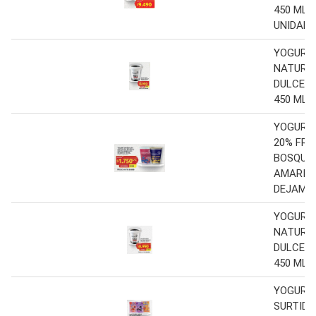
450 ML. 
UNIDADE
YOGURT 
NATURAL
DULCE D
450 ML.
YOGURT
20% FRU
BOSQUE 
AMARIL
DEJAMU 
YOGURT 
NATURAL
DULCE D
450 ML.
YOGURT
SURTIDO