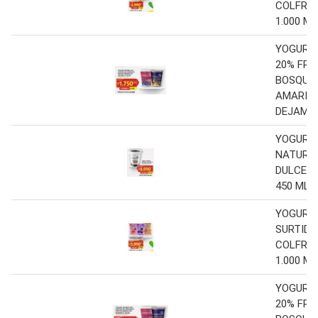
COLFRA
1.000 ML
YOGURT
20% FRU
BOSQUE 
AMARIL
DEJAMU 
YOGURT 
NATURAL
DULCE D
450 ML.
YOGURT
SURTIDO
COLFRA
1.000 ML
YOGURT
20% FRU