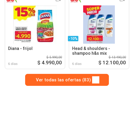
-10%
Diana - frijol
Head & shoulders -
shampoo h&s mix
$ 5.990,00
$ 13.490,00
$ 4.990,00
$ 12.100,00
6 días
6 días
Ver todas las ofertas (83)