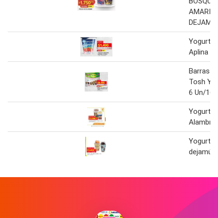
BOSQUE 
AMARIL
DEJAMU 
Yogurt Or
Aplina 1
Barras d
Tosh Yog
6 Un/162
Yogurt C
Alambra 
Yogurt c
dejamú x