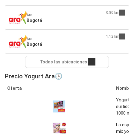
0.80 km
Ara
Bogotá
1.12 km
Ara
Bogotá
Todas las ubicaciones
Precio Yogurt Ara🕒
Oferta
Nombre
Yogurt e
surtido 
1000 ml
La espec
mix yogu