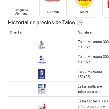
Droguería
Surtimax
Metro
Alemana
Historial de precios de Talco 🕒
Oferta
Nombre
Talco Mexsana 300
g + 85 g
Talco Mexsana 300
g + 85 g
Talco Mexsana
150+85g
Ésika multicare
talco para pies
Ésika fantasía azul
infinito parfum +