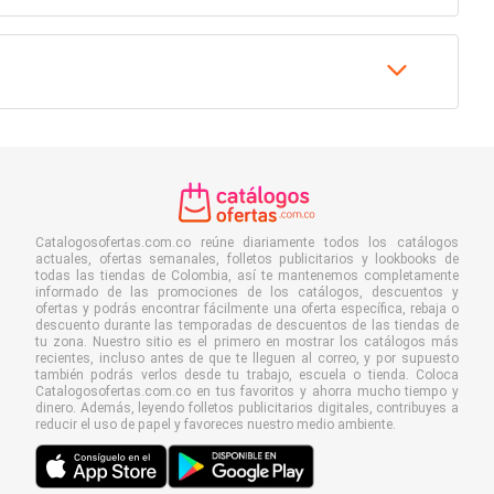
Catalogosofertas.com.co reúne diariamente todos los catálogos
actuales, ofertas semanales, folletos publicitarios y lookbooks de
todas las tiendas de Colombia, así te mantenemos completamente
informado de las promociones de los catálogos, descuentos y
ofertas y podrás encontrar fácilmente una oferta específica, rebaja o
descuento durante las temporadas de descuentos de las tiendas de
tu zona. Nuestro sitio es el primero en mostrar los catálogos más
recientes, incluso antes de que te lleguen al correo, y por supuesto
también podrás verlos desde tu trabajo, escuela o tienda. Coloca
Catalogosofertas.com.co en tus favoritos y ahorra mucho tiempo y
dinero. Además, leyendo folletos publicitarios digitales, contribuyes a
reducir el uso de papel y favoreces nuestro medio ambiente.