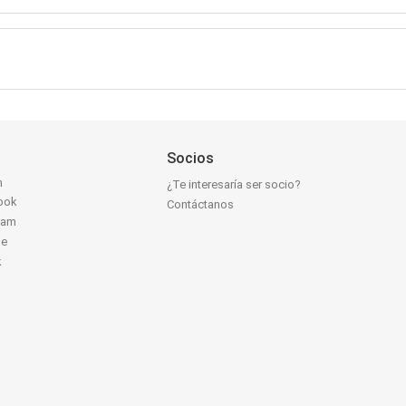
Socios
n
¿Te interesaría ser socio?
ook
Contáctanos
ram
be
k