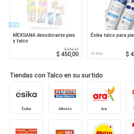
-35%
MEXSANA desodorante pies
Ésika talco para pi
y talco
$ 692,31
$ 450,00
$ 
20 días
Tiendas con Talco en su surtido
Ésika
Alkosto
Ara